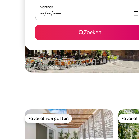
Vertrek
Zoeken
Favoriet van gasten
Favoriet
Favoriet van gasten
Favoriet