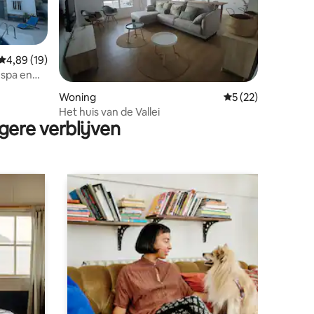
Gemiddelde beoordeling van 4,89 op 5, 19 recensies
4,89 (19)
 spa en
ecensies
Woning
Gemiddelde beoord
5 (22)
Het huis van de Vallei
gere verblijven