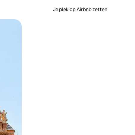
Je plek op Airbnb zetten
en of swipen.