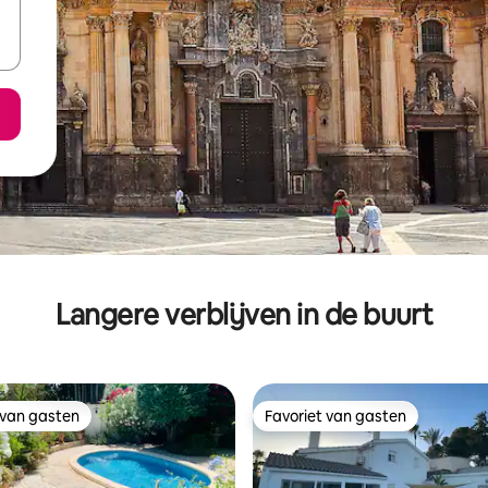
Langere verblijven in de buurt
 van gasten
Favoriet van gasten
 van gasten
Favoriet van gasten