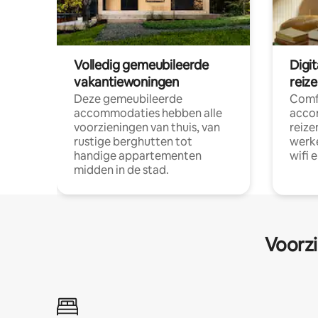
Volledig gemeubileerde
Digi
vakantiewoningen
reiz
Deze gemeubileerde
Comf
accommodaties hebben alle
acco
voorzieningen van thuis, van
reize
rustige berghutten tot
werke
handige appartementen
wifi 
midden in de stad.
Voorzi