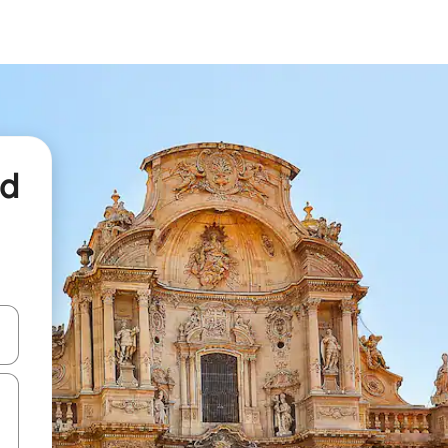
nd
een keuze met je de pijltjestoetsen omhoog en omlaag, óf door te tikk