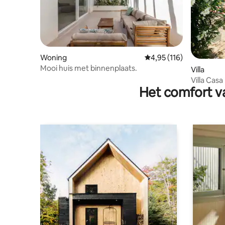
Woning
Gemiddelde beoordeling
4,95 (116)
Mooi huis met binnenplaats.
Villa
Villa Casa
Het comfort va
tuin