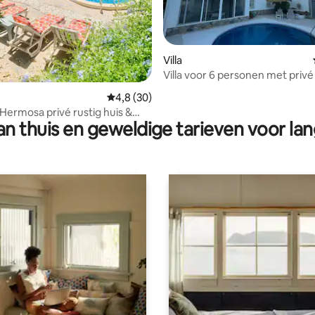
Villa
Villa voor 6 personen met privé
 van 4,95 op 5, 116 recensies
zwembad
Gemiddelde beoordeling van 4,8 op 5, 30 r
4,8 (30)
 Hermosa privé rustig huis &
n thuis en geweldige tarieven voor lan