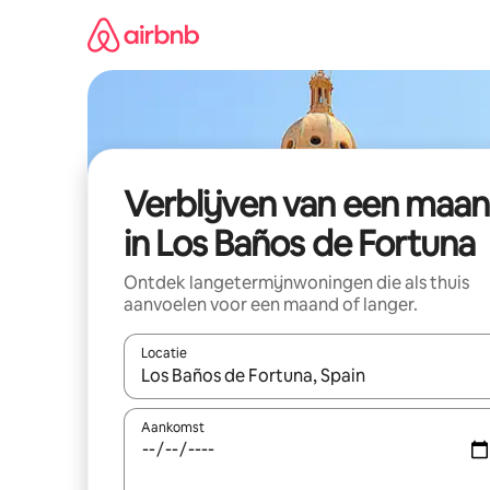
Ga
direct
naar
inhoud
Verblijven van een maa
in Los Baños de Fortuna
Ontdek langetermijnwoningen die als thuis
aanvoelen voor een maand of langer.
Locatie
Wanneer er resultaten beschikbaar zijn, maak je 
Aankomst