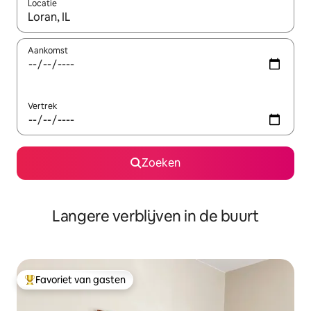
Locatie
Wanneer er resultaten beschikbaar zijn, maak je een keuze met 
Aankomst
Vertrek
Zoeken
Langere verblijven in de buurt
Favoriet van gasten
Topfavoriet van gasten