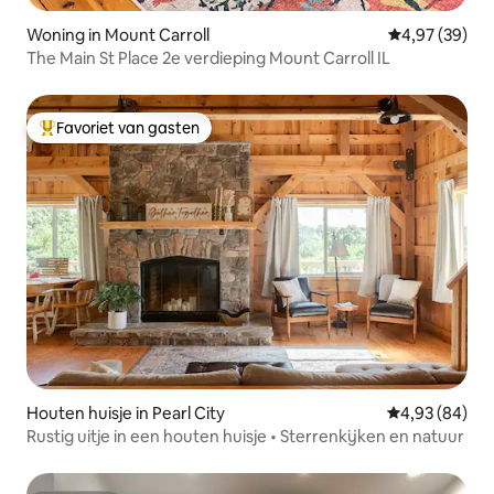
Woning in Mount Carroll
Gemiddelde be
4,97 (39)
The Main St Place 2e verdieping Mount Carroll IL
Favoriet van gasten
Topfavoriet van gasten
Houten huisje in Pearl City
Gemiddelde be
4,93 (84)
Rustig uitje in een houten huisje • Sterrenkijken en natuur