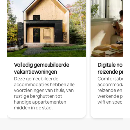
Volledig gemeubileerde
Digitale nom
vakantiewoningen
reizende prof
Deze gemeubileerde
Comfortabele
accommodaties hebben alle
accommodatie
voorzieningen van thuis, van
reizende en op
rustige berghutten tot
werkende profe
handige appartementen
wifi en special
midden in de stad.