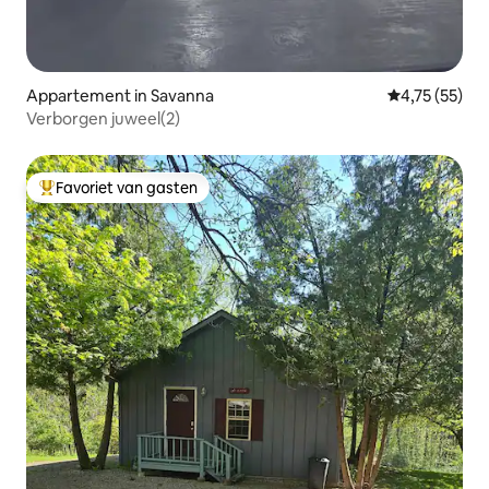
Appartement in Savanna
Gemiddelde be
4,75 (55)
Verborgen juweel(2)
Favoriet van gasten
Topfavoriet van gasten