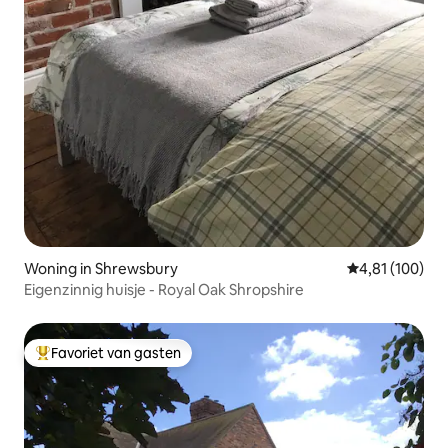
Woning in Shrewsbury
Gemiddelde beo
4,81 (100)
Eigenzinnig huisje - Royal Oak Shropshire
Favoriet van gasten
Topfavoriet van gasten