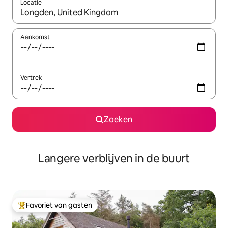
Locatie
Wanneer er resultaten beschikbaar zijn, maak je een keuze met 
Aankomst
Vertrek
Zoeken
Langere verblijven in de buurt
Favoriet van gasten
Topfavoriet van gasten