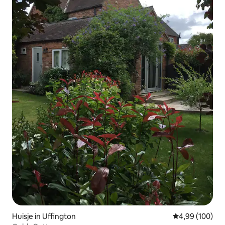
Huisje in Uffington
Gemiddelde beo
4,99 (100)