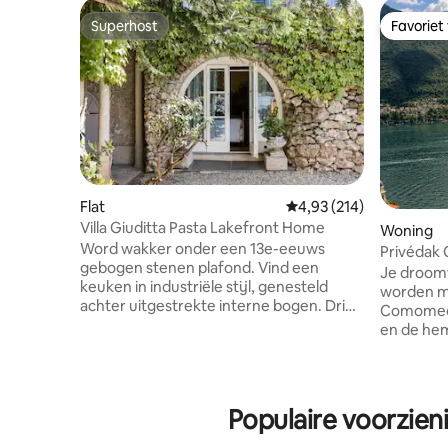
Superhost
Favoriet
Superhost
Favoriet
Flat
Gemiddelde beoordeling
4,93 (214)
Villa Giuditta Pasta Lakefront Home
Woning
Word wakker onder een 13e-eeuws
Privédak
gebogen stenen plafond. Vind een
Laglio
Je droomt
keuken in industriële stijl, genesteld
worden me
achter uitgestrekte interne bogen. Drink
Comomeer
een prachtig uitzicht op een meer en
en de he
bergen vanuit een schaduwrijke
unieke, 4
hangmat. Stap rechtstreeks in het
uitzicht o
Comomeer vanaf zonnige tuinterrassen.
zeldzaam 
CIR: 013026-CNI-00010 De woning op de
‘altana’ o
Populaire voorzien
begane grond maakt deel uit van een
Oleandra,
13e-eeuwse villa die in 1830 werd
George C