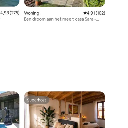
emiddelde beoordeling van 4,93 op 5, 275 recensies
4,93 (275)
ecensies
Woning
Gemiddelde beoordelin
4,91 (102)
r
Een droom aan het meer: casa Sara -
CIN: it013248c2yzkekjw8
Superhost
Superhost