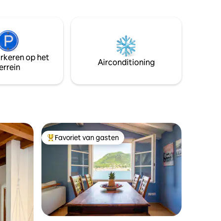
op de ligstoelen terwijl je uitkijkt over
 een
het meer en Pescallo, het oude
de met
vissersdorp. Het appartement bevindt
 het meer
zich op de eerste verdieping en bestaat
y! :) Het
uit een open ruimte met een
rgang aan
tweepersoonsbed en een
arkeren op het
tweepersoonsslaapbank, een mooie
Airconditioning
errein
keuken en een gezellige badkamer. Het
is een goede positie om het Comomeer
en zijn bezienswaardigheden te
verkennen.
Favoriet van gasten
Topfavoriet van gasten