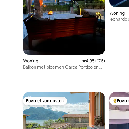
Woning
leonardo
Woning
Gemiddelde beoordeling
4,95 (176)
Balkon met bloemen Garda Portico en
exclusieve tuin
Favoriet van gasten
Favor
Favoriet van gasten
Topfavor