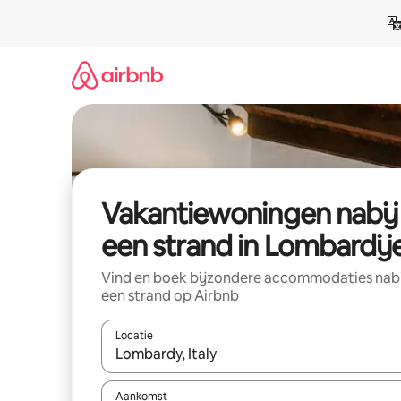
Ga
direct
naar
inhoud
Vakantiewoningen nabij
een strand in Lombardij
Vind en boek bijzondere accommodaties nab
een strand op Airbnb
Locatie
Wanneer er resultaten beschikbaar zijn, maak je 
Aankomst