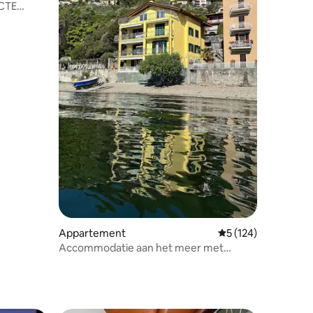
ECTE
ecensies
Appartement
Gemiddelde beoorde
5 (124)
Accommodatie aan het meer met
privétoegang tot het strand