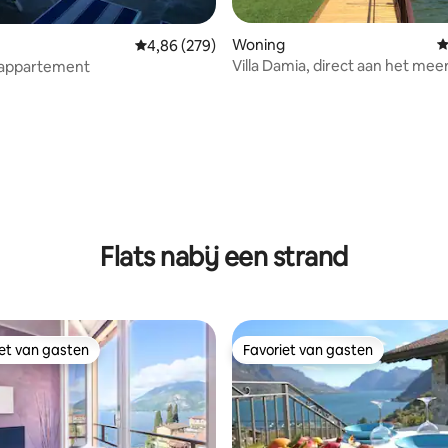
Woning
G
Gemiddelde beoordeling van 4,86 op 5, 279 r
4,86 (279)
Villa Damia, direct aan het mee
 appartement
 van 4,95 op 5, 176 recensies
Flats nabij een strand
iet van gasten
Favoriet van gasten
iet van gasten
Favoriet van gasten