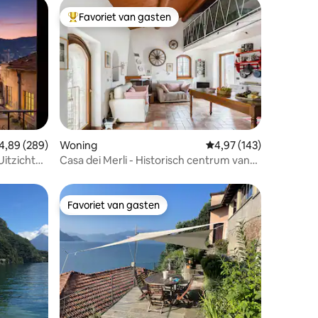
Favoriet van gasten
Topfavoriet van gasten
ecensies
emiddelde beoordeling van 4,89 op 5, 289 recensies
4,89 (289)
Woning
Gemiddelde beoordeling
4,97 (143)
itzicht
Casa dei Merli - Historisch centrum van
Malcesine
Favoriet van gasten
Favoriet van gasten