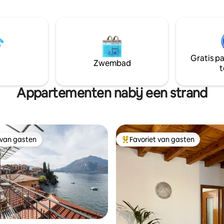
et adembenemende uitzichten,
met een luxe loungeruimte en
ellige interieurs en modern
eethoek in de buitenlucht, bei
op slechts een steenworp
een indrukwekkend uitzicht op
an wandelingen aan het meer
(en het huis van George Cloone
kende restaurants. Perfect voor
beste uitzicht op de zonsonde
n gezinnen die op zoek zijn
het Comomeer!
Gratis p
Zwembad
ustig, iconisch verblijf aan het
t
r.
Appartementen nabij een strand
 van gasten
Favoriet van gasten
 van gasten
Topfavoriet van gasten