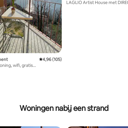
LAGLIO Artist House met DIR
 van 4,98 op 5, 252 recensies
TOEGANG TOT HET MEER
ment
Gemiddelde beoordeling van 4,96 op 5, 105 r
4,96 (105)
oning, wifi, gratis
erde parkeerplaats
Woningen nabij een strand