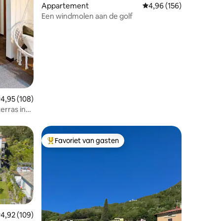
ecensies
Appartement
Gemiddelde beoordeling
4,96 (156)
Een windmolen aan de golf
emiddelde beoordeling van 4,95 op 5, 108 recensies
4,95 (108)
rras in
momeer
Favoriet van gasten
Topfavoriet van gasten
emiddelde beoordeling van 4,92 op 5, 109 recensies
4,92 (109)