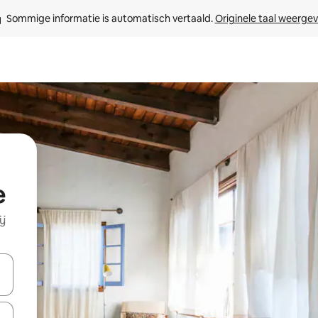
Sommige informatie is automatisch vertaald. 
Originele taal weerge
e
ij
een keuze met je de pijltjestoetsen omhoog en omlaag, óf door te tikk