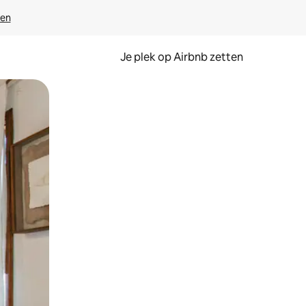
ven
Je plek op Airbnb zetten
en of swipen.