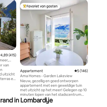
Villa
Favoriet van gasten
Superho
Topfavoriet van gasten
Superho
Villa Fau
GLOEDN
Uniek ge
bescher
ongeëven
minuten 
in een pr
Het huis,
een mode
geeft je d
hebt voo
ecensies
emiddelde beoordeling van 4,89 op 5, 415 recensies
4,89 (415)
charmant
zijn auth
 meer,
zal je be
er van
aanvraag
en
Appartement
Gemiddelde beoordel
5 (146)
dichtbij,
Ama Homes - Garden Lakeview
voor een 
 terras en
Nieuw, gezellig en goed ontworpen
Comome
steld
appartement met een geweldige tuin
ht voor
met uitzicht op het meer! Gelegen op 10
 perfect
minuten lopen van het stadscentrum
minuten
trand in Lombardije
van Bellagio, de parel van het
e zwemplek
Comomeer. Chill en drink een glas wijn
uitgerust