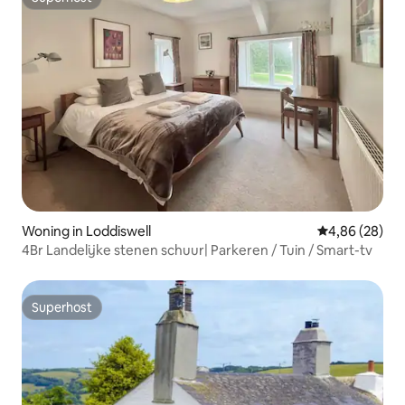
Superhost
Woning in Loddiswell
Gemiddelde be
4,86 (28)
4Br Landelijke stenen schuur| Parkeren / Tuin / Smart-tv
Superhost
Superhost