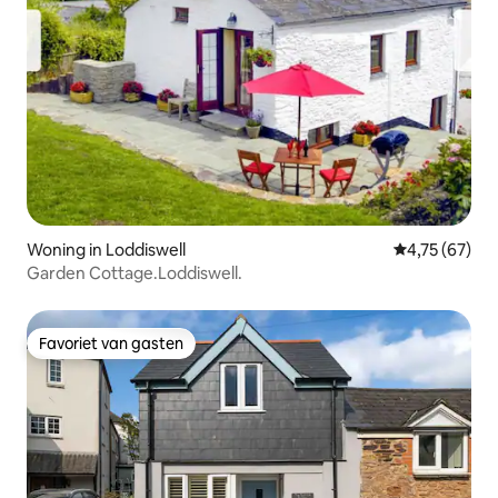
Woning in Loddiswell
Gemiddelde be
4,75 (67)
Garden Cottage.Loddiswell.
Favoriet van gasten
Favoriet van gasten