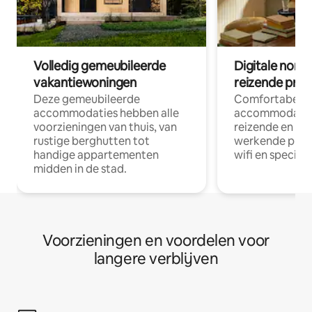
Volledig gemeubileerde
Digitale nom
vakantiewoningen
reizende prof
Deze gemeubileerde
Comfortabele
accommodaties hebben alle
accommodatie
voorzieningen van thuis, van
reizende en op
rustige berghutten tot
werkende profe
handige appartementen
wifi en special
midden in de stad.
Voorzieningen en voordelen voor
langere verblijven