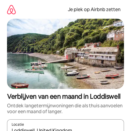
Ga
direct
Je plek op Airbnb zetten
naar
inhoud
Verblijven van een maand in Loddiswell
Ontdek langetermijnwoningen die als thuis aanvoelen
voor een maand of langer.
Locatie
Wanneer er resultaten beschikbaar zijn, maak je een keuze met 