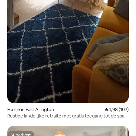
Huisje in East Allington
Gemiddelde beo
4,98 (107)
Rustige landelijke retraite met gratis toegang tot de spa
Superhost