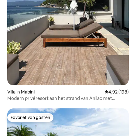
Villa in Mabini
Gemiddelde beo
4,92 (198)
Modern privéresort aan het strand van Anilao met
zwembad
Favoriet van gasten
Favoriet van gasten