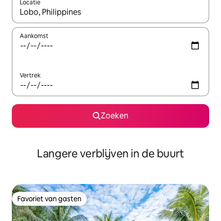
Locatie
Wanneer er resultaten beschikbaar zijn, maak je een keuze met 
Aankomst
Vertrek
Zoeken
Langere verblijven in de buurt
Favoriet van gasten
Favoriet van gasten