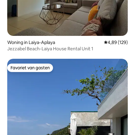
Woning in Laiya-Aplaya
Gemiddelde beo
4,89 (129)
Jezzabel Beach-Laiya House Rental Unit 1
Favoriet van gasten
Favoriet van gasten