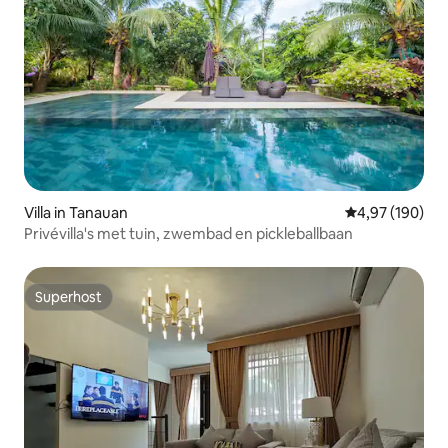
Villa in Tanauan
Gemiddelde beo
4,97 (190)
Privévilla's met tuin, zwembad en pickleballbaan
Superhost
Superhost