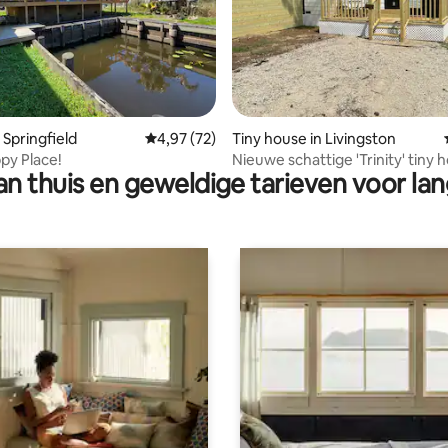
g van 4,93 op 5, 90 recensies
 Springfield
Gemiddelde beoordeling van 4,97 op 5, 72 r
4,97 (72)
Tiny house in Livingston
py Place!
Nieuwe schattige 'Trinity' tiny 
n thuis en geweldige tarieven voor lan