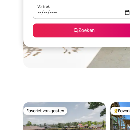
Vertrek
Zoeken
Favoriet van gasten
Favor
Favoriet van gasten
Topfavor