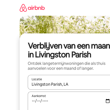
Ga
direct
naar
inhoud
Verblijven van een maa
in Livingston Parish
Ontdek langetermijnwoningen die als thuis
aanvoelen voor een maand of langer.
Locatie
Wanneer er resultaten beschikbaar zijn, maak je 
Aankomst