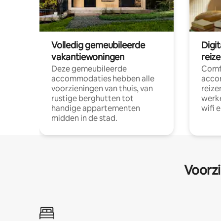
Volledig gemeubileerde
Digi
vakantiewoningen
reiz
Deze gemeubileerde
Comf
accommodaties hebben alle
acco
voorzieningen van thuis, van
reize
rustige berghutten tot
werke
handige appartementen
wifi 
midden in de stad.
Voorzi