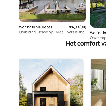
Woning in Maurepas
Gemiddelde beoordelin
4,93 (90)
Omleiding Escape op Three Rivers Island
Woning in
Onze Hap
Het comfort va