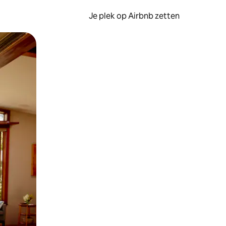
Je plek op Airbnb zetten
en of swipen.