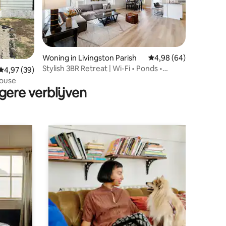
Woning in Livingston Parish
Gemiddelde beoordelin
4,98 (64)
Stylish 3BR Retreat | Wi-Fi • Ponds •
ecensies
Gemiddelde beoordeling van 4,97 op 5, 39 recensies
4,97 (39)
Playground
house
gere verblijven