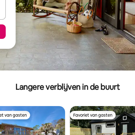
Langere verblijven in de buurt
iet van gasten
Favoriet van gasten
iet van gasten
Favoriet van gasten