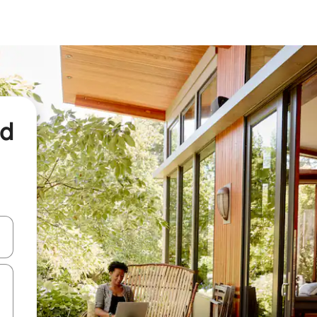
nd
een keuze met je de pijltjestoetsen omhoog en omlaag, óf door te tikk