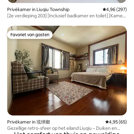
Privékamer in Liuqiu Township
Gemiddelde beo
4,96 (297)
[2e verdieping 203] [Inclusief badkamer en toilet] [Kamer
4,2 pingen, badkamer 1,3 pingen]
Favoriet van gasten
Favoriet van gasten
Privékamer in 琉球鄉
Gemiddelde be
4,95 (65)
Gezellige retro-sfeer op het eiland Liuqiu – Duiken en
verblijf