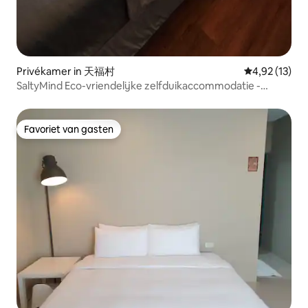
Privékamer in 天福村
Gemiddelde be
4,92 (13)
SaltyMind Eco-vriendelijke zelfduikaccommodatie -
Eenpersoonskamer
Favoriet van gasten
Favoriet van gasten