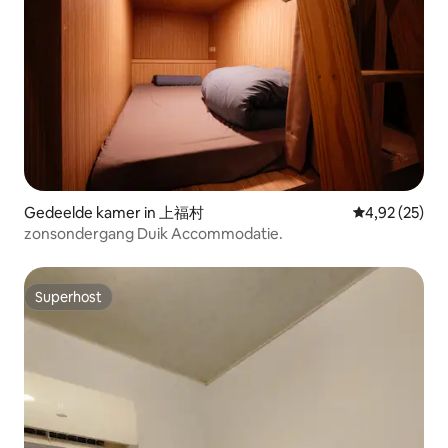
Gedeelde kamer in 上福村
Gemiddelde be
4,92 (25)
zonsondergang Duik Accommodatie.
Superhost
Superhost