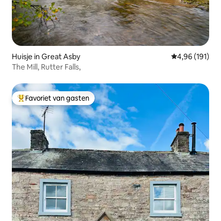
Huisje in Great Asby
Gemiddelde beo
4,96 (191)
The Mill, Rutter Falls,
Favoriet van gasten
Topfavoriet van gasten