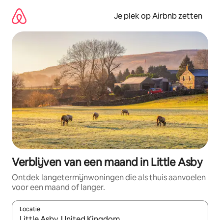
Ga
direct
Je plek op Airbnb zetten
naar
inhoud
Verblijven van een maand in Little Asby
Ontdek langetermijnwoningen die als thuis aanvoelen
voor een maand of langer.
Locatie
Wanneer er resultaten beschikbaar zijn, maak je een keuze met 