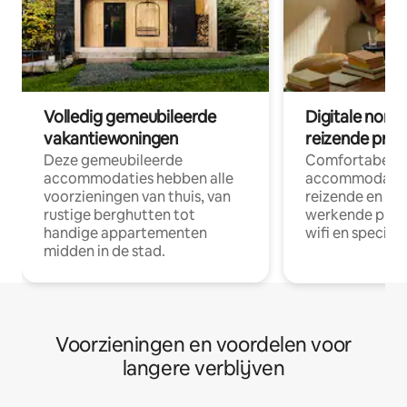
Volledig gemeubileerde
Digitale nom
vakantiewoningen
reizende prof
Deze gemeubileerde
Comfortabele
accommodaties hebben alle
accommodatie
voorzieningen van thuis, van
reizende en op
rustige berghutten tot
werkende profe
handige appartementen
wifi en special
midden in de stad.
Voorzieningen en voordelen voor
langere verblijven