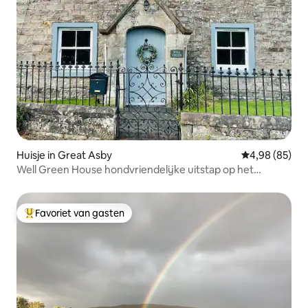
Huisje in Great Asby
Gemiddelde be
4,98 (85)
Well Green House hondvriendelijke uitstap op het
platteland
Favoriet van gasten
Topfavoriet van gasten