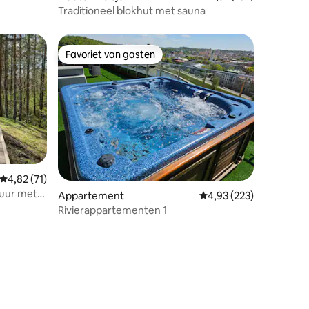
Traditioneel blokhut met sauna
Favoriet van gasten
Favoriet van gasten
Gemiddelde beoordeling van 4,82 op 5, 71 recensies
4,82 (71)
ecensies
tuur met
Appartement
Gemiddelde beoordeling
4,93 (223)
Rivierappartementen 1