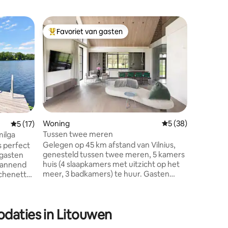
Woning
Favoriet van gasten
Favor
Topfavoriet van gasten
Topfavo
Mulberry
Mulberry 
vormig h
gelegen 
buurt va
heuvels v
Aukštadvaris. Het houten
een slaa
met douch
Woning
Gemiddelde beoorde
5 (38)
Gemiddelde beoordeling van 5 op 5, 17 recensies
5 (17)
vloerverw
Tussen twee meren
milga
keuken m
Gelegen op 45 km afstand van Vilnius,
s perfect
Geniet v
ecensies
genesteld tussen twee meren, 5 kamers
 gasten
ochtendko
huis (4 slaapkamers met uitzicht op het
spannend
grill- en
meer, 3 badkamers) te huur. Gasten
tchenette,
romantis
kunnen gebruikmaken van een sauna,
nsbed,
verblijf 
een jacuzzi, tafelvoetbal en tennis,
dkamer
binnen h
beachvolleybal, een gasgrill, een prieel
 zorgt
odaties in Litouwen
aan het meer, een roeiboot en
rwarming
dergelijke. We verwelkomen gasten die
id toe.