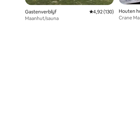
Houten hu
Gastenverblijf
Gemiddelde beoordeling
4,92 (130)
Crane Ma
Maanhut/sauna