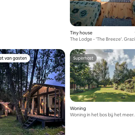
Tiny house
The Lodge - 'The Breeze'. Grazi
Homestead
iet van gasten
Superhost
iet van gasten
Superhost
Woning
Woning in het bos bij het meer.
de natuur