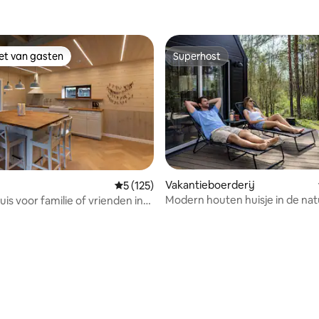
iet van gasten
Superhost
iet van gasten
Superhost
Vakantieboerderij
Gemiddelde beoordeling van 5 op 5, 125 r
5 (125)
Modern houten huisje in de na
uis voor familie of vrienden in
sauna en paarden