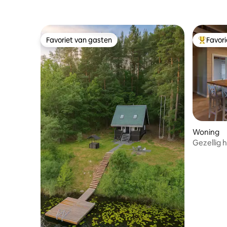
Favoriet van gasten
Favor
Favoriet van gasten
Topfavor
Woning
Gezellig h
Pabrade.