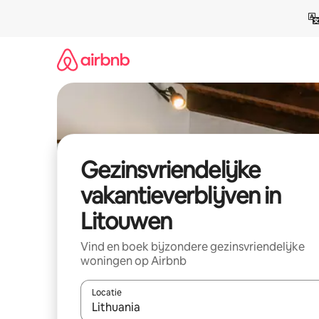
Ga
direct
naar
inhoud
Gezinsvriendelijke
vakantieverblijven in
Litouwen
Vind en boek bijzondere gezinsvriendelijke
woningen op Airbnb
Locatie
Wanneer er resultaten beschikbaar zijn, maak je 