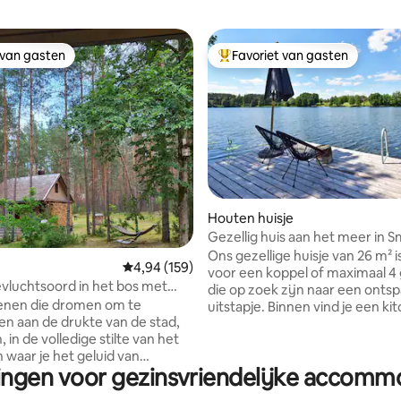
 van gasten
Favoriet van gasten
 van gasten
Topfavoriet van gasten
 van 4,98 op 5, 109 recensies
Houten huisje
Gezellig huis aan het meer in S
Ons gezellige huisje van 26 m² i
Gemiddelde beoordeling van 4,94 op 5, 159 r
4,94 (159)
voor een koppel of maximaal 4
evluchtsoord in het bos met
die op zoek zijn naar een ont
ten sauna en bad
enen die dromen om te
uitstapje. Binnen vind je een ki
n aan de drukte van de stad,
een eethoek, een tweepersoo
 in de volledige stilte van het
extra slaapplaatsen en een ba
n waar je het geluid van
met douche. De airconditioning
ingen voor gezinsvriendelijke accomm
vogelgezang en kalm gezang
voor aangename koeling of ve
 raden je aan om in een huisje
en het fornuis voegt gezellighe