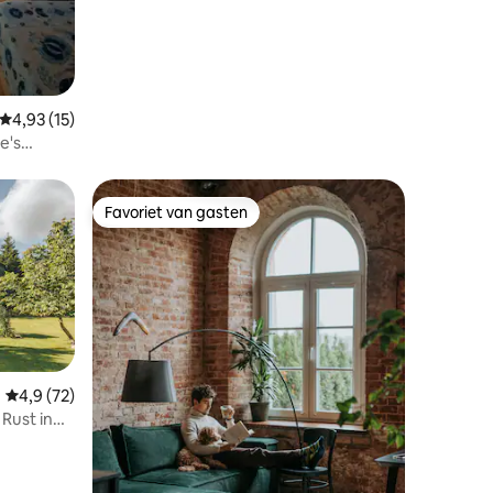
Gemiddelde beoordeling van 4,93 op 5, 15 recensies
4,93 (15)
e's
Favoriet van gasten
Favoriet van gasten
Gemiddelde beoordeling van 4,9 op 5, 72 recensies
4,9 (72)
 Rust in