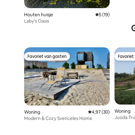
Houten huisje
Gemiddelde beoorde
5 (19)
Laby's Oasis
G
Favoriet van gasten
Favoriet
Favoriet van gasten
Favoriet
Woning
Woning
Gemiddelde beoordelin
4,97 (30)
Juoda Tru
Modern & Cozy Svenceles Home
meer + gr