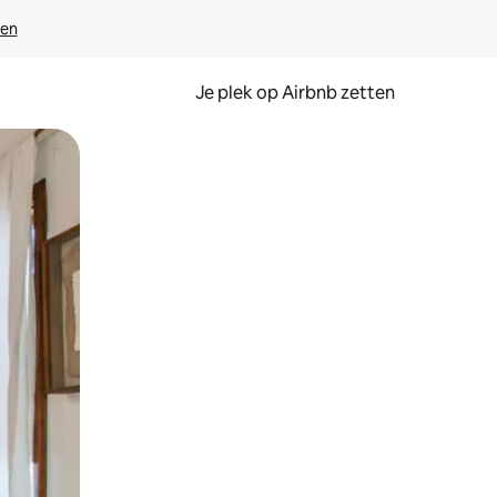
ven
Je plek op Airbnb zetten
en of swipen.