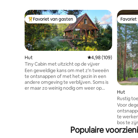
Favoriet van gasten
Favoriet
Topfavoriet van gasten
Favoriet
Hut
Gemiddelde beoordeling
4,98 (109)
Tiny Cabin met uitzicht op de vijver
Een geweldige kans om met z'n tweeën
te ontsnappen of met het gezin in een
andere omgeving te verblijven. Soms is
er maar zo weinig nodig om weer op
Hut
krachten te komen • een rustigere
Rustig to
omgeving • langere wandelingen •
cederhou
Voor deg
eindelijk je favoriete boeken lezen. Ons
ontsnappe
unieke kenmerk is dat alles voor onszelf
te werken,
is gemaakt, de ruimte is omgeven door
bos te zij
niet-besproeide serbentplantages, de
Populaire voorzien
dennen, 
hele omgeving zit vol leven. Hier zijn
hoort. We
frequente gasten kraanvogels,