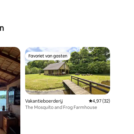
en
Favoriet van gasten
Favoriet van gasten
Vakantieboerderij
Gemiddelde beoordelin
4,97 (32)
The Mosquito and Frog Farmhouse
ecensies