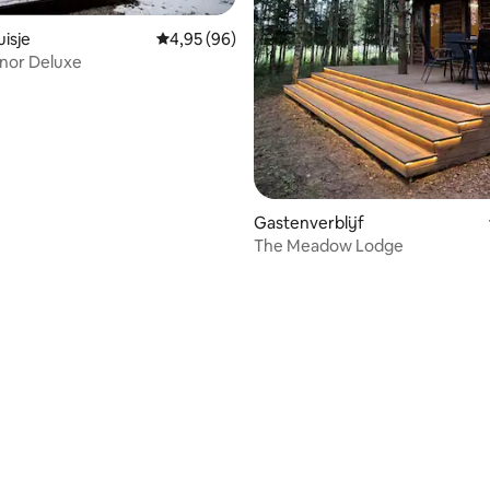
isje
Gemiddelde beoordeling van 4,95 op 5, 96 r
4,95 (96)
 van 4,92 op 5, 130 recensies
nor Deluxe
Gastenverblijf
The Meadow Lodge