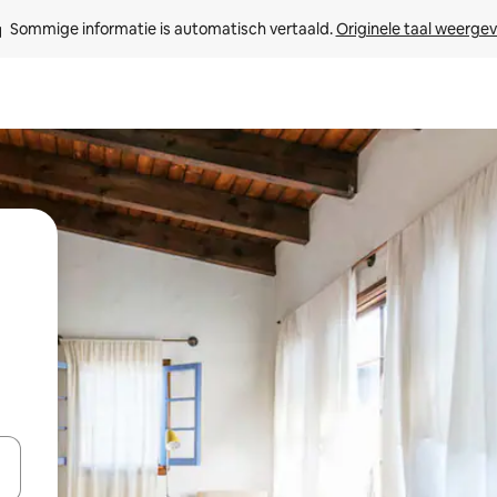
Sommige informatie is automatisch vertaald. 
Originele taal weerge
een keuze met je de pijltjestoetsen omhoog en omlaag, óf door te tikk