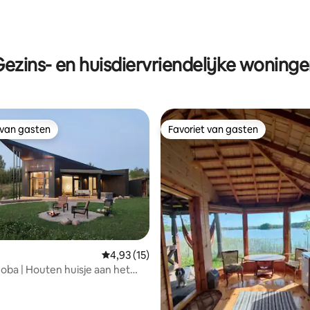
ling van 5 op 5, 19 recensies
ezins- en huisdiervriendelijke woning
 van gasten
Favoriet van gasten
 van gasten
Favoriet van gasten
Gemiddelde beoordeling van 4,93 op 5, 15 r
4,93 (15)
g van 4,97 op 5, 30 recensies
oba | Houten huisje aan het
atis bubbelbad