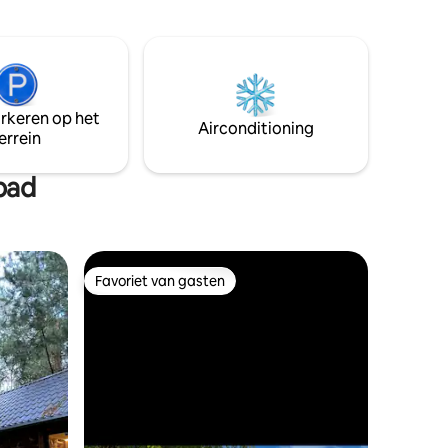
op zoek zijn naar een rustig
perfect
toevluchtsoord midden in de natuur en
nds of om
diegenen die graag actief willen
t tub
deelnemen aan vrije tijd. Het landgoed is
m te
afgesloten en in een ander huis op het
onder de
landgoed wonen de gastheren, die
een boot
arkeren op het
huisdieren hebben, permanent.
Airconditioning
errein
bad
Favoriet van gasten
Favoriet van gasten