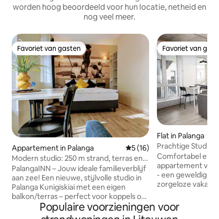
worden hoog beoordeeld voor hun locatie, netheid en
nog veel meer.
Favoriet van gasten
Favoriet van gas
Favoriet van gasten
Favoriet van gas
Flat in Palanga
Prachtige Studio 
Appartement in Palanga
Gemiddelde beoordeling van
5 (16)
Comfortabel en sti
Modern studio: 250 m strand, terras en
appartement van 37
gratis parkeren
PalangaINN – Jouw ideale familieverblijf
- een geweldige k
aan zee! ​Een nieuwe, stijlvolle studio in
zorgeloze vakantie
Palanga Kunigiskiai met een eigen
koffie op het balko
balkon/terras – perfect voor koppels of
naar de zeevrucht
Populaire voorzieningen voor
kleine gezinnen. Onze geluiddichte
slechts 1 minuut l
appartementen zorgen voor een rustig