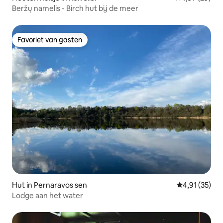
Beržų namelis - Birch hut bij de meer
Favoriet van gasten
Favoriet van gasten
Hut in Pernaravos sen
Gemiddelde be
4,91 (35)
Lodge aan het water