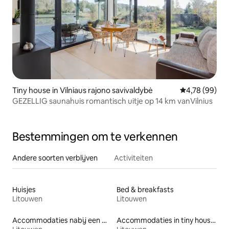
Tiny house in Vilniaus rajono savivaldybė
Gemiddelde be
4,78 (99)
GEZELLIG saunahuis romantisch uitje op 14 km vanVilnius
Bestemmingen om te verkennen
Andere soorten verblijven
Activiteiten
Huisjes
Bed & breakfasts
Litouwen
Litouwen
Accommodaties nabij een meer
Accommodaties in tiny houses