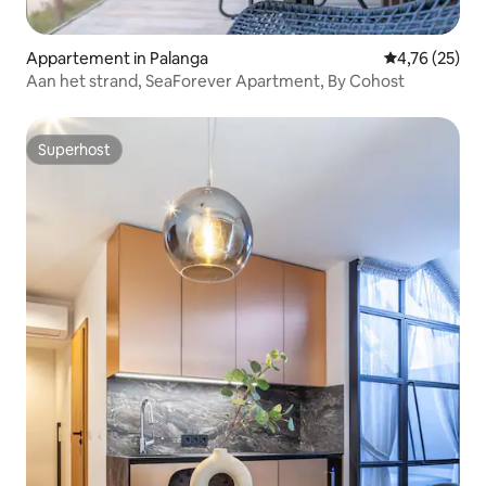
Appartement in Palanga
Gemiddelde be
4,76 (25)
Aan het strand, SeaForever Apartment, By Cohost
Superhost
Superhost