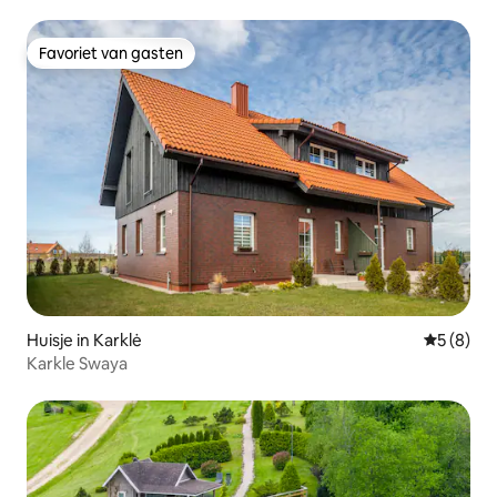
Favoriet van gasten
Favoriet van gasten
Huisje in Karklė
Gemiddeld
5 (8)
Karkle Swaya