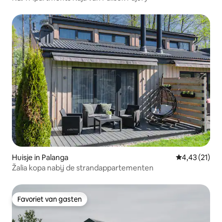
Huisje in Palanga
Gemiddelde be
4,43 (21)
Žalia kopa nabij de strandappartementen
Favoriet van gasten
Favoriet van gasten