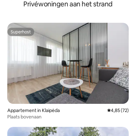
Privéwoningen aan het strand
Superhost
Superhost
Appartement in Klaipėda
Gemiddelde be
4,85 (72)
Plaats bovenaan