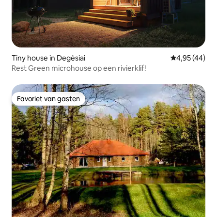
Tiny house in Degėsiai
Gemiddelde be
4,95 (44)
Rest Green microhouse op een rivierklif!
Favoriet van gasten
Favoriet van gasten