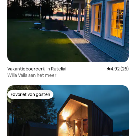
Vakantieboerderij in Ruteliai
Gemiddelde be
4,92 (26)
Willa Vaila aan het meer
Favoriet van gasten
Favoriet van gasten