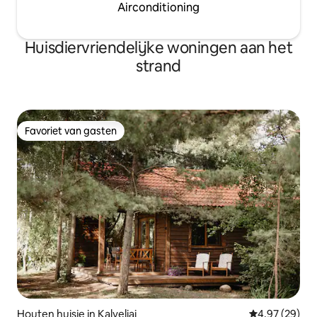
Airconditioning
Huisdiervriendelijke woningen aan het
strand
Favoriet van gasten
Favoriet van gasten
Houten huisje in Kalveliai
Gemiddelde be
4,97 (29)