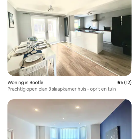
Woning in Bootle
Gemiddeld
5 (12)
Prachtig open plan 3 slaapkamer huis - oprit en tuin