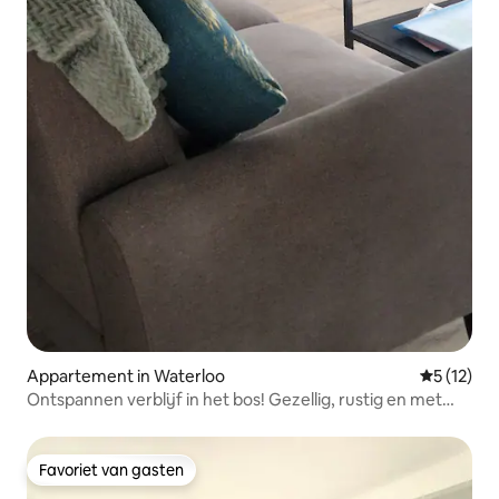
Appartement in Waterloo
Gemiddeld
5 (12)
Ontspannen verblijf in het bos! Gezellig, rustig en met
parkeerplaats!
Favoriet van gasten
Favoriet van gasten