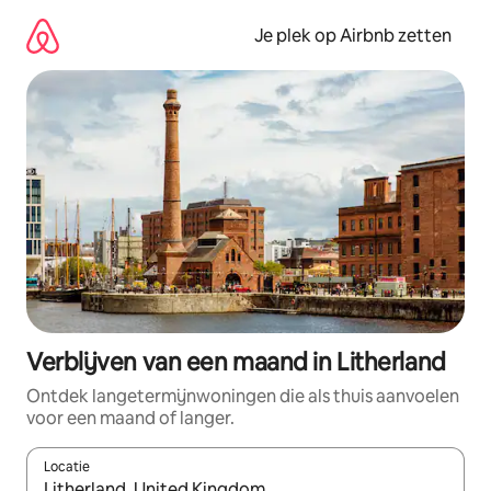
Ga
direct
Je plek op Airbnb zetten
naar
inhoud
Verblijven van een maand in Litherland
Ontdek langetermijnwoningen die als thuis aanvoelen
voor een maand of langer.
Locatie
Wanneer er resultaten beschikbaar zijn, maak je een keuze met 