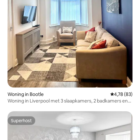
Woning in Bootle
Gemiddelde be
4,78 (83)
Woning in Liverpool met 3 slaapkamers, 2 badkamers en
gratis parkeerplaats
Superhost
Superhost