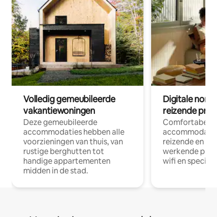
Volledig gemeubileerde
Digitale nom
vakantiewoningen
reizende prof
Deze gemeubileerde
Comfortabele
accommodaties hebben alle
accommodatie
voorzieningen van thuis, van
reizende en op
rustige berghutten tot
werkende profe
handige appartementen
wifi en special
midden in de stad.