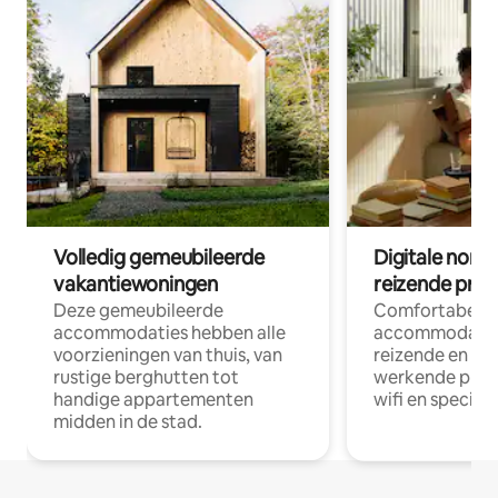
Volledig gemeubileerde
Digitale nom
vakantiewoningen
reizende prof
Deze gemeubileerde
Comfortabele
accommodaties hebben alle
accommodatie
voorzieningen van thuis, van
reizende en op
rustige berghutten tot
werkende profe
handige appartementen
wifi en special
midden in de stad.