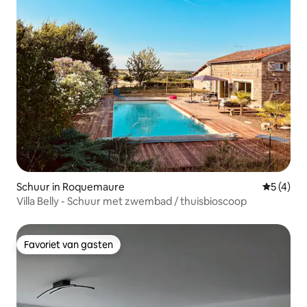
Schuur in Roquemaure
Gemiddeld
5 (4)
Villa Belly - Schuur met zwembad / thuisbioscoop
Favoriet van gasten
Favoriet van gasten