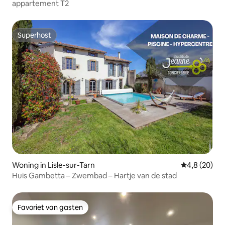
appartement T2
Superhost
Superhost
Woning in Lisle-sur-Tarn
Gemiddelde b
4,8 (20)
Huis Gambetta – Zwembad – Hartje van de stad
Favoriet van gasten
Favoriet van gasten