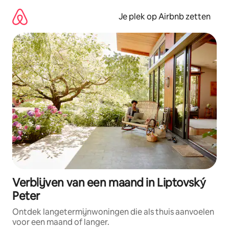
Ga
direct
Je plek op Airbnb zetten
naar
inhoud
Verblijven van een maand in Liptovský
Peter
Ontdek langetermijnwoningen die als thuis aanvoelen
voor een maand of langer.