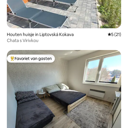
Houten huisje in Liptovská Kokava
Gemiddeld
5 (21)
Chata s Virivkou
Favoriet van gasten
Topfavoriet van gasten