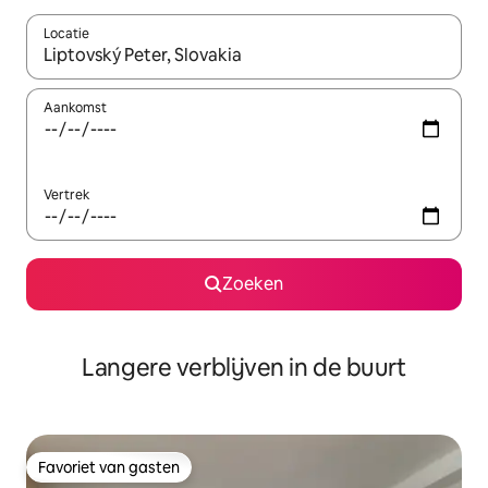
Locatie
Wanneer er resultaten beschikbaar zijn, maak je een keuze met 
Aankomst
Vertrek
Zoeken
Langere verblijven in de buurt
Favoriet van gasten
Favoriet van gasten