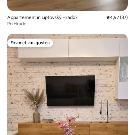
Appartement in Liptovský Hrádok
Gemiddelde be
4,97 (37)
Pri Hrade
Favoriet van gasten
Favoriet van gasten