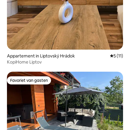
Appartement in Liptovský Hrádok
Gemiddeld
5 (11)
KopiHome Liptov
Favoriet van gasten
Favoriet van gasten