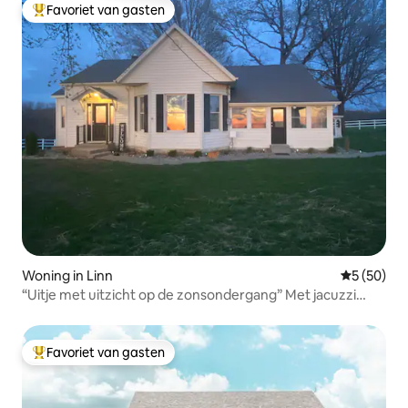
Favoriet van gasten
Topfavoriet van gasten
Woning in Linn
Gemiddelde
5 (50)
“Uitje met uitzicht op de zonsondergang” Met jacuzzi
voor 2 personen
Favoriet van gasten
Topfavoriet van gasten