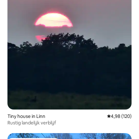
Tiny house in Linn
Gemiddelde beo
4,98 (120)
Rustig landelijk verblijf