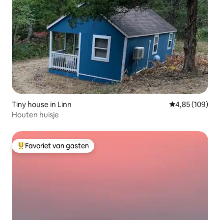
Tiny house in Linn
Gemiddelde beo
4,85 (109)
Houten huisje
Favoriet van gasten
Topfavoriet van gasten