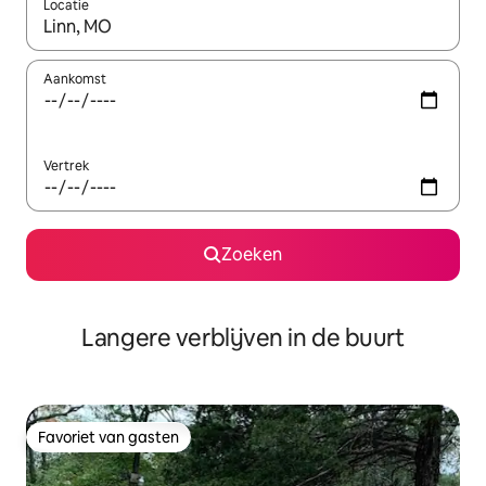
Locatie
Wanneer er resultaten beschikbaar zijn, maak je een keuze met 
Aankomst
Vertrek
Zoeken
Langere verblijven in de buurt
Favoriet van gasten
Favoriet van gasten