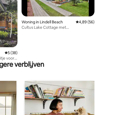
Woning in Lindell Beach
Gemiddelde beoordelin
4,89 (56)
Cultus Lake Cottage met
ecensies
resortvoorzieningen
Gemiddelde beoordeling van 5 op 5, 38 recensies
5 (38)
itje voor
gere verblijven