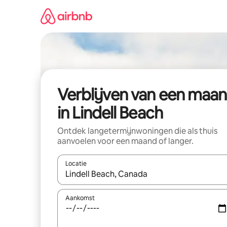
Ga
direct
naar
inhoud
Verblijven van een maa
in Lindell Beach
Ontdek langetermijnwoningen die als thuis
aanvoelen voor een maand of langer.
Locatie
Wanneer er resultaten beschikbaar zijn, maak je 
Aankomst