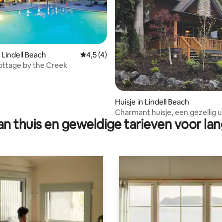
 Lindell Beach
Gemiddelde beoordeling van 4,5 op 5, 4 r
4,5 (4)
g van 4,94 op 5, 36 recensies
ttage by the Creek
Huisje in Lindell Beach
Charmant huisje, een gezellig u
n thuis en geweldige tarieven voor lan
gezinnen/stellen