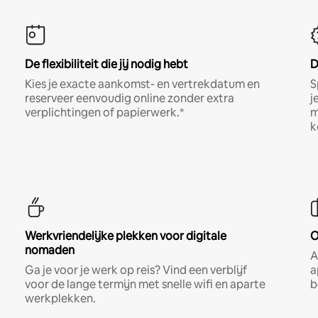
De flexibiliteit die jij nodig hebt
D
Kies je exacte aankomst- en vertrekdatum en
S
reserveer eenvoudig online zonder extra
j
verplichtingen of papierwerk.*
m
k
Werkvriendelijke plekken voor digitale
O
nomaden
A
Ga je voor je werk op reis? Vind een verblijf
a
voor de lange termijn met snelle wifi en aparte
b
werkplekken.