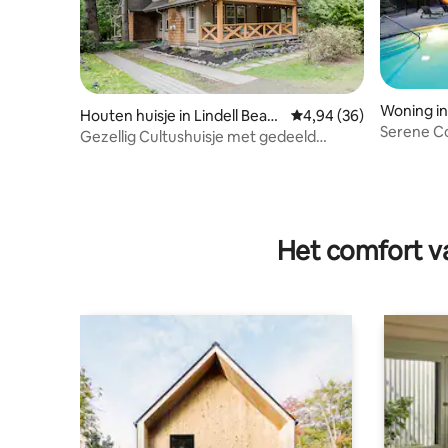
Woning in
Houten huisje in Lindell Beac
Gemiddelde beoordelin
4,94 (36)
Serene Co
h
Gezellig Cultushuisje met gedeeld
zwembad en bubbelbad
Het comfort va