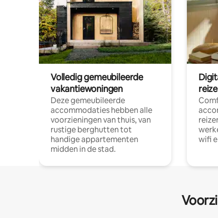
Volledig gemeubileerde
Digi
vakantiewoningen
reiz
Deze gemeubileerde
Comf
accommodaties hebben alle
acco
voorzieningen van thuis, van
reize
rustige berghutten tot
werke
handige appartementen
wifi 
midden in de stad.
Voorzi