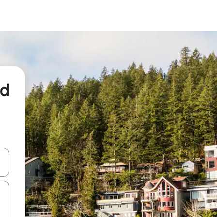
nd
een keuze met je de pijltjestoetsen omhoog en omlaag, óf door te tikk