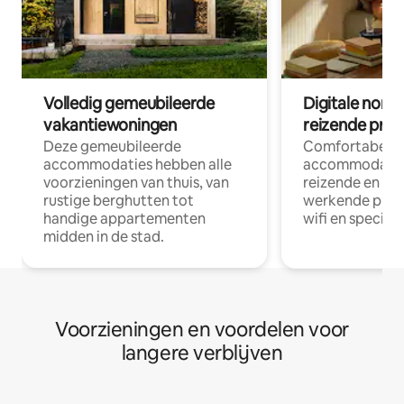
Volledig gemeubileerde
Digitale nom
vakantiewoningen
reizende prof
Deze gemeubileerde
Comfortabele
accommodaties hebben alle
accommodatie
voorzieningen van thuis, van
reizende en op
rustige berghutten tot
werkende profe
handige appartementen
wifi en special
midden in de stad.
Voorzieningen en voordelen voor
langere verblijven