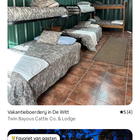
Vakantieboerderij in De Witt
Gemiddeld
5 (4)
Twin Bayous Cattle Co. & Lodge
Favoriet van gasten