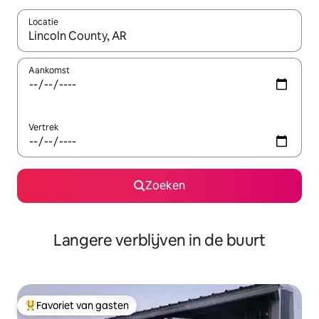
Locatie
Wanneer er resultaten beschikbaar zijn, maak je een keuze met 
Aankomst
Vertrek
Zoeken
Langere verblijven in de buurt
Favoriet van gasten
Topfavoriet van gasten