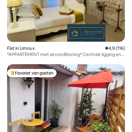
Flat in Limoux
Gemiddelde b
4,9 (116)
*APPARTEMENT met airconditioning* Centrale ligging en
rustig
Favoriet van gasten
Topfavoriet van gasten