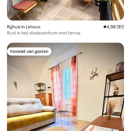
Rijhuis in Limoux
Gemiddelde be
4,98 (81)
Rust in het stadscentrum met terras
Favoriet van gasten
Favoriet van gasten