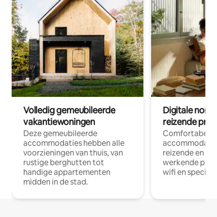
Volledig gemeubileerde
Digitale nom
vakantiewoningen
reizende prof
Deze gemeubileerde
Comfortabele
accommodaties hebben alle
accommodatie
voorzieningen van thuis, van
reizende en op
rustige berghutten tot
werkende profe
handige appartementen
wifi en special
midden in de stad.