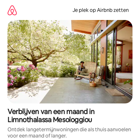
Ga
direct
Je plek op Airbnb zetten
naar
inhoud
Verblijven van een maand in
Limnothalassa Mesologgiou
Ontdek langetermijnwoningen die als thuis aanvoelen
voor een maand of langer.