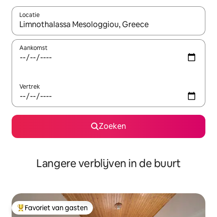
Locatie
Wanneer er resultaten beschikbaar zijn, maak je een keuze met 
Aankomst
Vertrek
Zoeken
Langere verblijven in de buurt
Favoriet van gasten
Topfavoriet van gasten