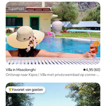
Superhost
Superhost
Villa in Missolonghi
Gemiddelde be
4,95 (60)
Ontsnap naar Kipos | Villa met privézwembad op zonne-
energie
Favoriet van gasten
Topfavoriet van gasten