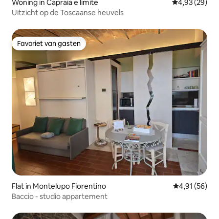
Woning in Capraia e limite
Gemiddelde be
4,93 (29)
Uitzicht op de Toscaanse heuvels
Favoriet van gasten
Favoriet van gasten
Flat in Montelupo Fiorentino
Gemiddelde be
4,91 (56)
Baccio - studio appartement