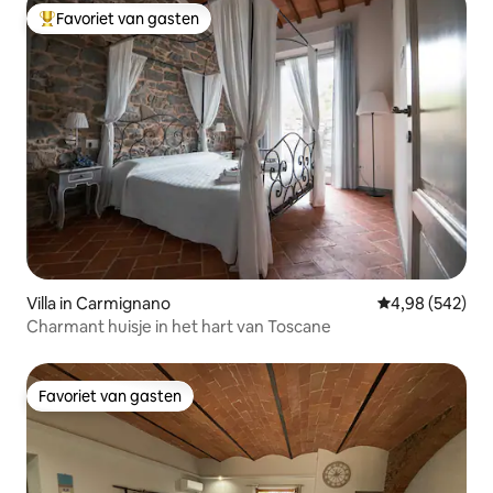
Favoriet van gasten
Topfavoriet van gasten
Villa in Carmignano
Gemiddelde beo
4,98 (542)
Charmant huisje in het hart van Toscane
Favoriet van gasten
Favoriet van gasten