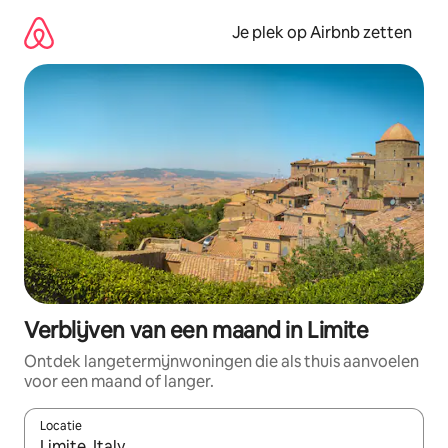
Ga
direct
Je plek op Airbnb zetten
naar
inhoud
Verblijven van een maand in Limite
Ontdek langetermijnwoningen die als thuis aanvoelen
voor een maand of langer.
Locatie
Wanneer er resultaten beschikbaar zijn, maak je een keuze met 