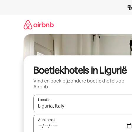
Ga
direct
naar
inhoud
Boetiekhotels in Ligurië
Vind en boek bijzondere boetiekhotels op
Airbnb
Locatie
Wanneer er resultaten beschikbaar zijn, maak je 
Aankomst