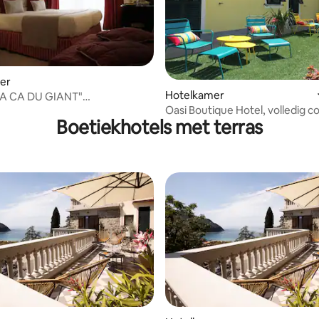
ing van 4,6 op 5, 5 recensies
er
Hotelkamer
"A CA DU GIANT"
Oasi Boutique Hotel, volledig c
oonskamer standaard
Boetiekhotels met terras
Cinque Terre