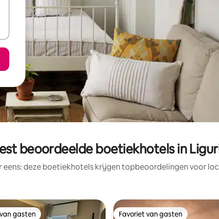
est beoordeelde boetiekhotels in Ligur
r eens: deze boetiekhotels krijgen topbeoordelingen voor loc
 van gasten
Favoriet van gasten
 van gasten
Favoriet van gasten