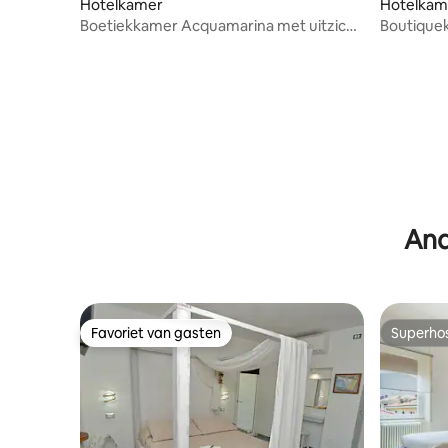
Hotelkamer
Hotelkam
Boetiekkamer Acquamarina met uitzicht
Boutiquek
op zee en balkon
zee
And
Favoriet van gasten
Superho
Favoriet van gasten
Superho