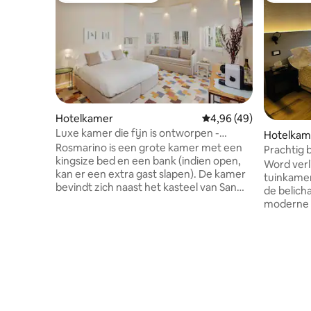
Hotelkamer
Gemiddelde beoordelin
4,96 (49)
Luxe kamer die fijn is ontworpen -
Hotelkam
comfort en design
Rosmarino is een grote kamer met een
Prachtig 
kingsize bed en een bank (indien open,
Kamer me
Word verl
kan er een extra gast slapen). De kamer
tuinkamer. Deze gloednieuwe kam
bevindt zich naast het kasteel van San
de belicha
Giorgio, in een rustige buurt, omringd
moderne 
door een typisch beeld van de stad: een
gemotori
oude kerk en prachtige historische
verduiste
gebouwen in Liberty-stijl. Het gebouw is
verwarmd
bereikbaar vanaf de centrale
open glazen dou
hoofdstraat via een trap (of met 2 liften)
conciërge
en ligt op 700 meter van het centraal
boottocht
station. Zodra u het gebouw bent
dinerrese
binnengegaan, kunt u naar de 1ste
aanbeveli