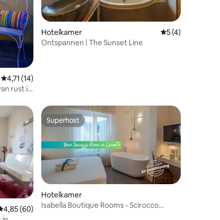
Hotelkamer
Gemiddelde beoor
5 (4)
Ontspannen | The Sunset Line
ecensies
Gemiddelde beoordeling van 4,71 op 5, 14 recensies
4,71 (14)
an rust in
Superhost
Superhost
Hotelkamer
Isabella Boutique Rooms - Scirocco
Gemiddelde beoordeling van 4,85 op 5, 60 recensies
4,85 (60)
ecensies
Jacuzzi-kamer
 in