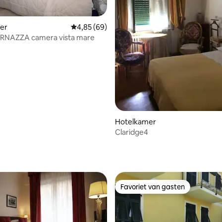
er
Gemiddelde beoordeling van 4,85 op 5, 69 r
4,85 (69)
eling van 5 op 5, 3 recensies
VERNAZZA camera vista mare
Hotelkamer
Claridge4
Favoriet van gasten
Favoriet van gasten