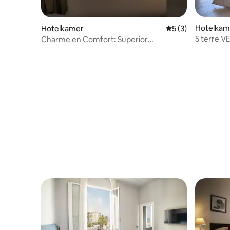
Hotelkam
Hotelkamer
Gemiddelde beoord
5 (3)
5 terre 
Charme en Comfort: Superior
Tweepersoonskamer met 1 of 2 Bedden