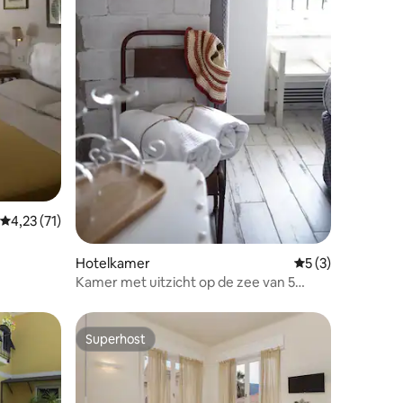
ecensies
Gemiddelde beoordeling van 4,23 op 5, 71 recensies
4,23 (71)
Hotelkamer
Gemiddelde beoor
5 (3)
Kamer met uitzicht op de zee van 5
Terre
Superhost
Superhost