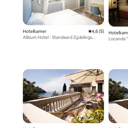
Hotelkamer
Gemiddelde beoordel
4,6 (5)
Hotelkam
Albium Hotel - Standaard Zijdelings
Locanda 
zeezicht
tweepers