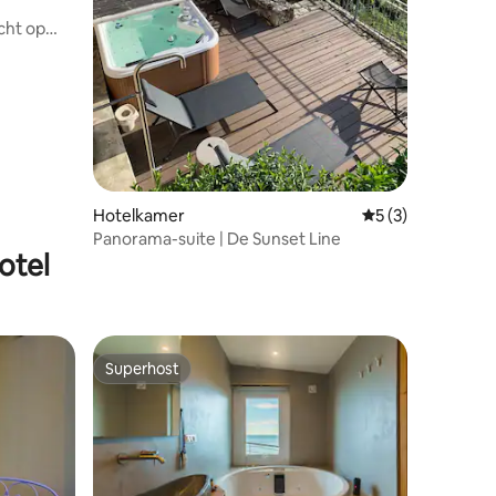
cht op
Hotelkamer
Gemiddelde beoor
5 (3)
Panorama-suite | De Sunset Line
otel
Superhost
Superhost