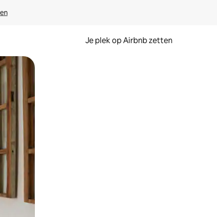
ven
Je plek op Airbnb zetten
en of swipen.