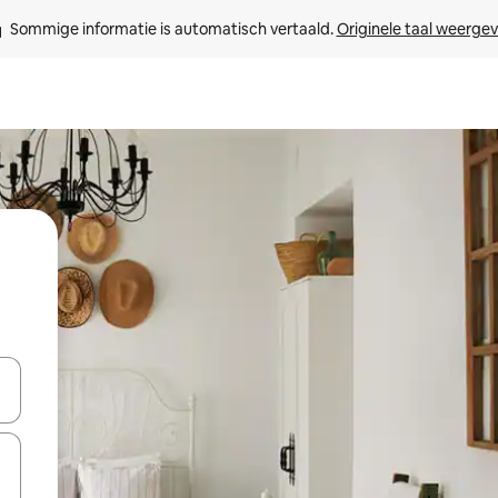
Sommige informatie is automatisch vertaald. 
Originele taal weerge
een keuze met je de pijltjestoetsen omhoog en omlaag, óf door te tikk