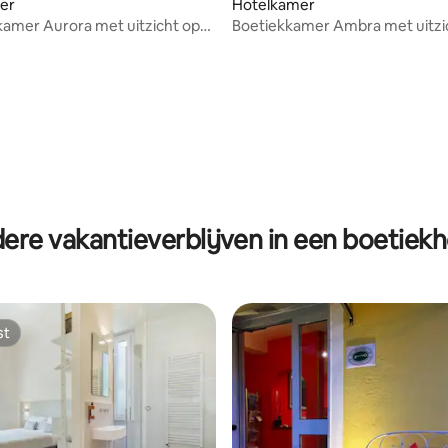
er
Hotelkamer
amer Aurora met uitzicht op
Boetiekkamer Ambra met uitzi
zee
ere vakantieverblijven in een boetiekh
st
st