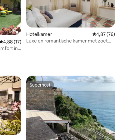
Hotelkamer
Gemiddelde beoordelin
4,87 (76)
Luxe en romantische kamer met zoet
Gemiddelde beoordeling van 4,88 op 5, 17 recensies
4,88 (17)
balkon.
omfort in
Superhost
Superhost