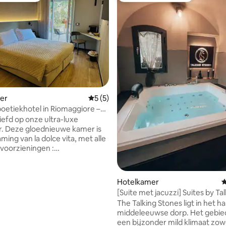
g van 4,96 op 5, 49 recensies
er
Gemiddelde beoordeling van 5 op 5, 5 r
5 (5)
boetiekhotel in Riomaggiore –
t tuin
iefd op onze ultra-luxe
er is
ming van la dolce vita, met alle
voorzieningen :
seerde
ringsgordijnen, airconditioning,
e vloeren en een moderne,
Hotelkamer
G
che. Wij bieden ook
[Suite met jacuzzi] Suites by Ta
service: van de onvergetelijke
Stones
The Talking Stones ligt in het h
 bij zonsondergang tot
middeleeuwse dorp. Het gebie
rveringen en lokale
een bijzonder mild klimaat zowe
ngen, wij zorgen voor de