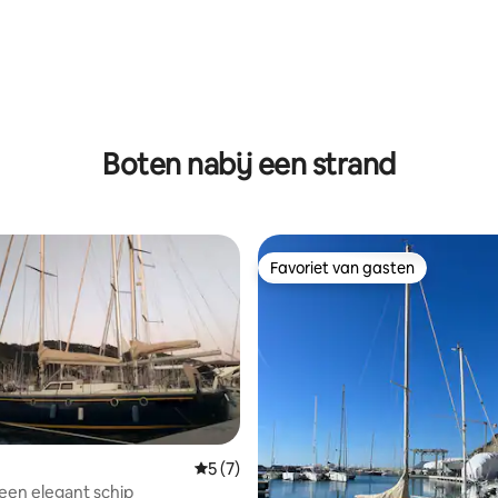
Boten nabij een strand
Favoriet van gasten
Favoriet van gasten
Gemiddelde beoordeling van 5 op 5, 7 r
5 (7)
een elegant schip