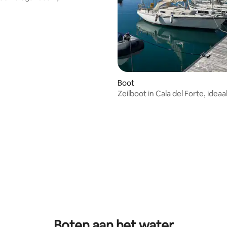
Boot
Zeilboot in Cala del Forte, ideaa
jongeren
g van 4,96 op 5, 26 recensies
Boten aan het water