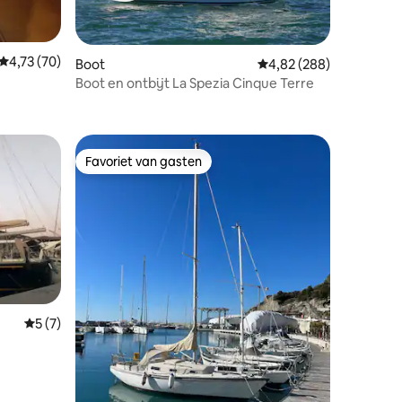
Gemiddelde beoordeling van 4,73 op 5, 70 recensies
4,73 (70)
Boot
Gemiddelde beoordeling
4,82 (288)
Boot en ontbijt La Spezia Cinque Terre
Favoriet van gasten
Favoriet van gasten
ecensies
Gemiddelde beoordeling van 5 op 5, 7 recensies
5 (7)