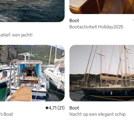
Boot
Bootactiviteit Holiday2025
eling van 5 op 5, 3 recensies
atief: een jacht!
Gemiddelde beoordeling van 4,71 op 5, 21 r
4,71 (21)
Boot
's Boat
Nacht op een elegant schip