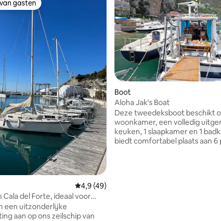
 van gasten
 van gasten
Boot
Aloha Jak's Boat
eling van 5 op 5, 3 recensies
Deze tweedeksboot beschikt o
woonkamer, een volledig uitge
keuken, 1 slaapkamer en 1 bad
biedt comfortabel plaats aan 6
Jullie genieten van verwarming
winter en airconditioning in de
zodat het altijd aangenaam verb
Om het mariene milieu te bes
Gemiddelde beoordeling van 4,9 op 5, 49 r
4,9 (49)
mogen jullie het toilet aan boor
n Cala del Forte, ideaal voor
gebruiken, maar de privé-dou
 een uitzonderlijke
bevindt zich in de haven op on
ing aan op ons zeilschip van
meter van de boot en is toegan