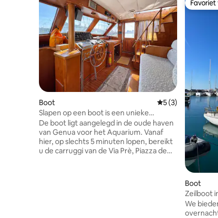
Favoriet
Favoriet
Boot
Gemiddelde beoord
5 (3)
Slapen op een boot is een unieke
ervaring
De boot ligt aangelegd in de oude haven
van Genua voor het Aquarium. Vanaf
hier, op slechts 5 minuten lopen, bereikt
u de carruggi van de Via Prè, Piazza de
Ferrari, de Triomfboog, de Via Garibaldi
met de historische paleizen van de Rolli.
Vanaf het vliegen van de boot kunt u
Boot
genieten van onvergetelijke
Zeilboot i
zonsondergangen: achter de heuvels,
jongeren
We bieden
voor de Lantern, naast de cruiseschepen
overnacht
en de levendige en kleurrijke haven. Een