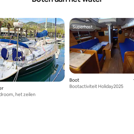
Superhost
Superhost
Boot
Bootactiviteit Holiday2025
eling van 5 op 5, 3 recensies
er
 droom, het zeilen