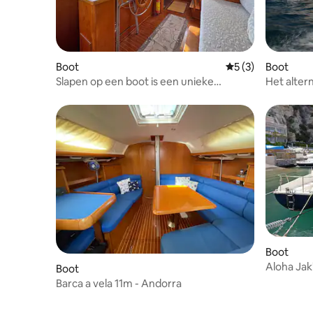
Boot
Gemiddelde beoord
5 (3)
Boot
Slapen op een boot is een unieke
Het altern
ervaring
Boot
Aloha Jak
Boot
Barca a vela 11m - Andorra