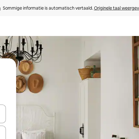
Sommige informatie is automatisch vertaald. 
Originele taal weerge
een keuze met je de pijltjestoetsen omhoog en omlaag, óf door te tikk