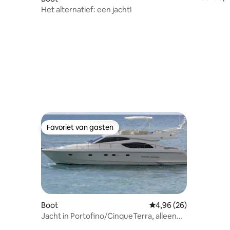
Het alternatief: een jacht!
Favoriet van gasten
Favoriet van gasten
Boot
Gemiddelde beoordelin
4,96 (26)
Jacht in Portofino/CinqueTerra, alleen
met charter.