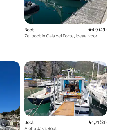
Boot
Gemiddelde beoordel
4,9 (49)
Zeilboot in Cala del Forte, ideaal voor
jongeren
ecensies
Boot
Gemiddelde beoordeli
4,71 (21)
Aloha Jak's Boat