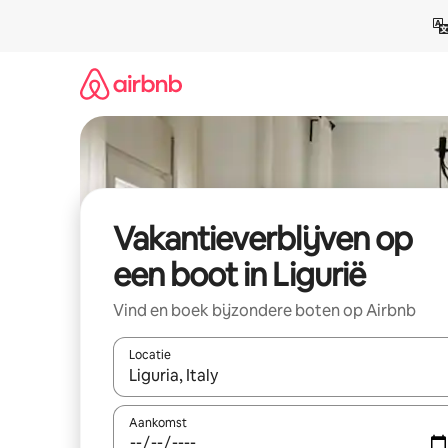
Ga
direct
naar
inhoud
Vakantieverblijven op
een boot in Ligurië
Vind en boek bijzondere boten op Airbnb
Locatie
Wanneer er resultaten beschikbaar zijn, maak je 
Aankomst