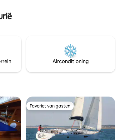
gen van de
Cetacean
dolfijnen 
urië
rrein
Airconditioning
Favoriet van gasten
Favoriet van gasten