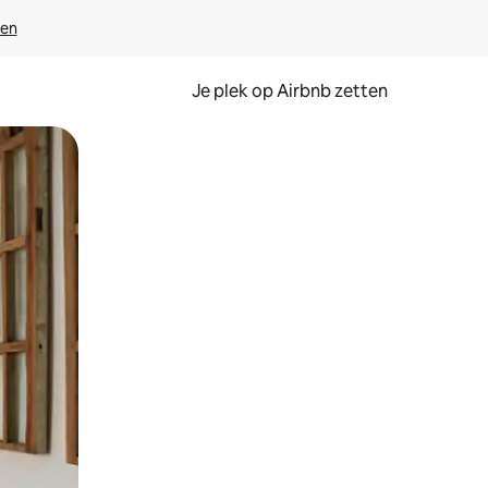
ven
Je plek op Airbnb zetten
en of swipen.