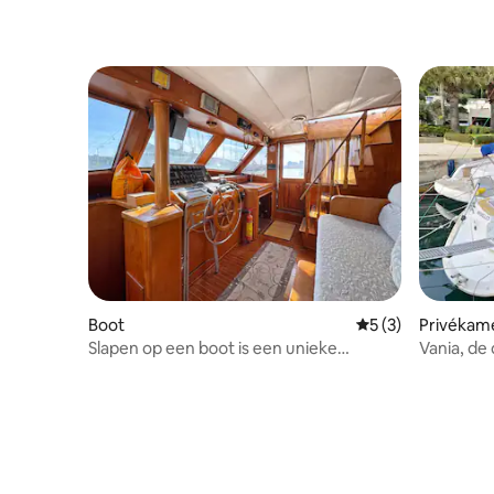
Boot
Gemiddelde beoord
5 (3)
Privékam
Slapen op een boot is een unieke
Vania, de
ervaring