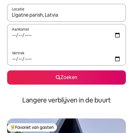
Locatie
Wanneer er resultaten beschikbaar zijn, maak je een keuze met 
Aankomst
Vertrek
Zoeken
Langere verblijven in de buurt
Favoriet van gasten
Topfavoriet van gasten