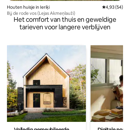
Houten huisje in Ieriķi
Gemiddelde be
4,93 (54)
Bij de rode vos (Lejas Akmeņlauži)
Het comfort van thuis en geweldige
tarieven voor langere verblijven
Volledig gemeubileerde
Digitale nom