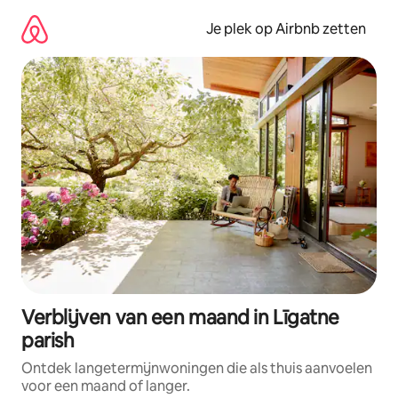
Ga
direct
Je plek op Airbnb zetten
naar
inhoud
Verblijven van een maand in Līgatne
parish
Ontdek langetermijnwoningen die als thuis aanvoelen
voor een maand of langer.