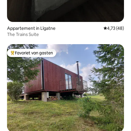
Appartement in Līgatne
Gemiddelde be
4,73 (48)
The Trains Suite
Favoriet van gasten
Topfavoriet van gasten