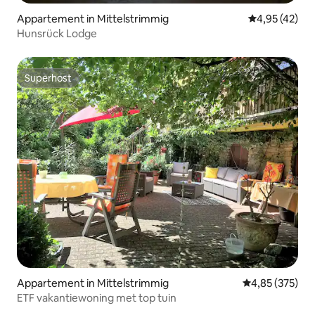
Appartement in Mittelstrimmig
Gemiddelde be
4,95 (42)
Hunsrück Lodge
Superhost
Superhost
Appartement in Mittelstrimmig
Gemiddelde beo
4,85 (375)
ETF vakantiewoning met top tuin