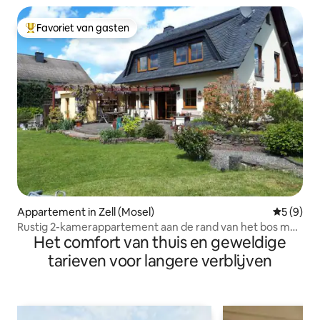
Favoriet van gasten
Topfavoriet van gasten
Appartement in Zell (Mosel)
Gemiddeld
5 (9)
Rustig 2-kamerappartement aan de rand van het bos met
Het comfort van thuis en geweldige
tuin
tarieven voor langere verblijven