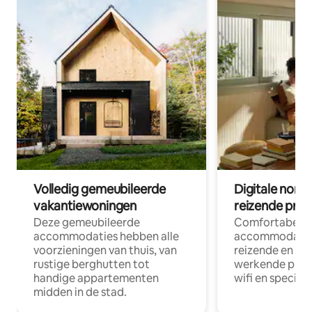
Volledig gemeubileerde
Digitale nom
vakantiewoningen
reizende prof
Deze gemeubileerde
Comfortabele
accommodaties hebben alle
accommodatie
voorzieningen van thuis, van
reizende en op
rustige berghutten tot
werkende profe
handige appartementen
wifi en special
midden in de stad.