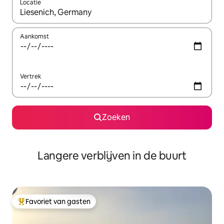
Locatie
Wanneer er resultaten beschikbaar zijn, maak je een keuze met 
Aankomst
Vertrek
Zoeken
Langere verblijven in de buurt
Favoriet van gasten
Topfavoriet van gasten