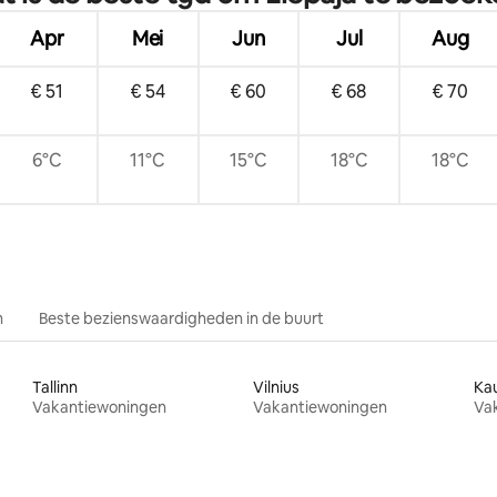
Apr
Mei
Jun
Jul
Aug
€ 51
€ 54
€ 60
€ 68
€ 70
6°C
11°C
15°C
18°C
18°C
n
Beste bezienswaardigheden in de buurt
Tallinn
Vilnius
Ka
Vakantiewoningen
Vakantiewoningen
Va