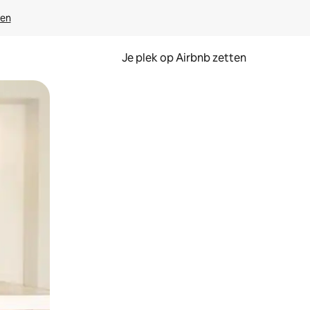
ven
Je plek op Airbnb zetten
en of swipen.