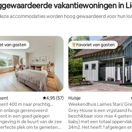
gewaardeerde vakantiewoningen in Li
 deze accommodaties worden hoog gewaardeerd voor hun loca
iet van gasten
Favoriet van gasten
iet van gasten
Topfavoriet van gasten
ment
Gemiddelde beoordeling van 4,95 op 5, 57 r
4,95 (57)
Huisje
ent 400 m naar prachtig
Weekendhuis Laimes Stari/ Gr
 van 4,96 op 5, 334 recensies
en onlangs gerenoveerd
Grey House is een vrijstaand hu
ent in een goed gelegen
beschikbaar voor max 4 gasten (
mgeving in de buurt van de zee
baby) met een totaal oppervlak
Perfecte plek om te genieten
24m2. Het heeft 1 afgelegen en