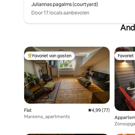
Juliannas pagalms (courtyard)
Door 17 locals aanbevolen
And
Favoriet van gasten
Favoriet
Topfavoriet van gasten
Favoriet
Flat
Gemiddelde beoordelin
4,99 (77)
Mareena_apartments
Apparte
Zonsopg