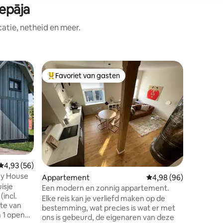
epāja
tie, netheid en meer.
Flat
Favoriet van gasten
Favorie
Topfavoriet van gasten
Favorie
Sunset M
slaapkam
Klein, m
appartem
van de ze
stad. He
de 5e ver
beroemdst
straat. 
kijken ec
ecensies
Gemiddelde beoordeling van 4,93 op 5, 56 recensies
4,93 (56)
gasten n
ey House
Appartement
Gemiddelde beoordelin
4,98 (96)
straatlaw
isje
meest co
Een modern en zonnig appartement.
incl.
maar als 
Elke reis kan je verliefd maken op de
te van
kamer met
bestemming, wat precies is wat er met
 1 open
met kind 
ons is gebeurd, de eigenaren van deze