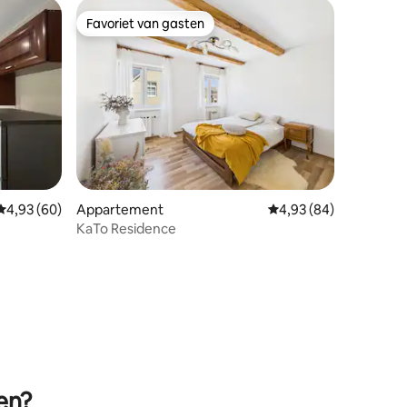
Favoriet van gasten
Favoriet van gasten
ecensies
Gemiddelde beoordeling van 4,93 op 5, 60 recensies
4,93 (60)
Appartement
Gemiddelde beoordelin
4,93 (84)
KaTo Residence
en?