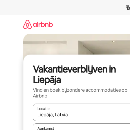
Ga
direct
naar
inhoud
Vakantieverblijven in
Liepāja
Vind en boek bijzondere accommodaties op
Airbnb
Locatie
Wanneer er resultaten beschikbaar zijn, maak je 
Aankomst