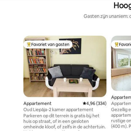
Hoog
Gasten zijn unaniem:
Favoriet van gasten
Favor
Topfavoriet van gasten
Topfavor
Apparte
Appartem
Appartement
Gemiddelde beoordeling
4,96 (334)
strand
Gezellig 
Oud Liepāja-2 kamer appartement
appartem
Parkeren op dit terrein is gratis bij het
rustige o
huis op straat, of in een gesloten
(400 m). 
omheinde kloof, of zelfs in de achtertuin.