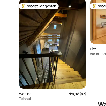
Favoriet van gasten
Favor
Topfavoriet van gasten
Topfavor
Flat
Barinu-a
Woning
Gemiddelde beoordelin
4,98 (42)
Tuinhuis
Wa