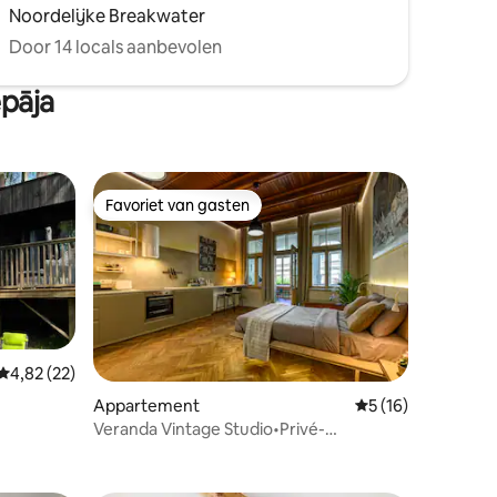
Noordelijke Breakwater
Door 14 locals aanbevolen
pāja
Favoriet van gasten
Favoriet van gasten
Gemiddelde beoordeling van 4,82 op 5, 22 recensies
4,82 (22)
Appartement
Gemiddelde beoord
5 (16)
Veranda Vintage Studio•Privé-
ecensies
ingang•Zee 5 min