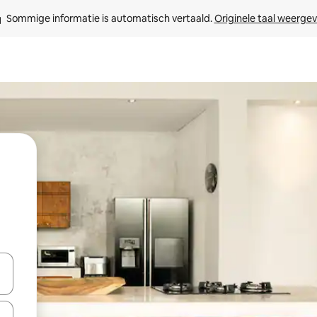
Sommige informatie is automatisch vertaald. 
Originele taal weerge
een keuze met je de pijltjestoetsen omhoog en omlaag, óf door te tikk