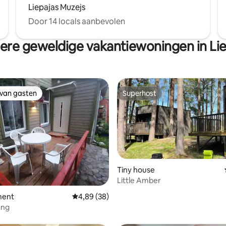
Liepajas Muzejs
Door 14 locals aanbevolen
ere geweldige vakantiewoningen in Lie
 van gasten
Superhost
 van gasten
Superhost
Tiny house
Little Amber
g van 4,99 op 5, 77 recensies
ment
Gemiddelde beoordeling van 4,89 op 5, 38 r
4,89 (38)
ang