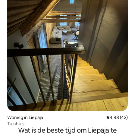
Woning in Liepāja
Gemiddelde be
4,98 (42)
Tuinhuis
Wat is de beste tijd om Liepāja te