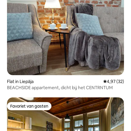
Flat in Liepāja
Gemiddelde be
4,97 (32)
BEACHSIDE appartement, dicht bij het CENTRNTUM
Favoriet van gasten
Favoriet van gasten