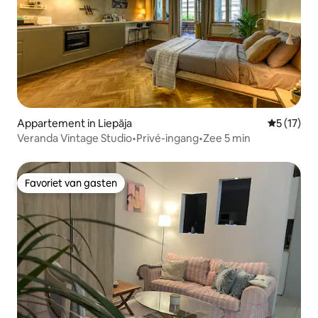
Appartement in Liepāja
Gemiddeld
5 (17)
Veranda Vintage Studio•Privé-ingang•Zee 5 min
Favoriet van gasten
Favoriet van gasten