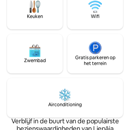
restaurants. Gratis parkeren, een
met uitzicht op de tuin. Er is een
supermarkt en café
binnenplaats. Op 10 minuten lopen ben
en fietspad naast
je in het stadscentrum. In 20 minuten
Keuken
Wifi
lopen ben je in de zee.
Gratis parkeren op
Zwembad
het terrein
Airconditioning
Verblijf in de buurt van de populairste
bezienswaardigheden van Liepāja