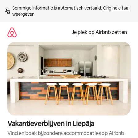
Ga
Sommige informatie is automatisch vertaald. 
Originele taal 
direct
weergeven
naar
inhoud
Je plek op Airbnb zetten
Vakantieverblijven in Liepāja
Vind en boek bijzondere accommodaties op Airbnb