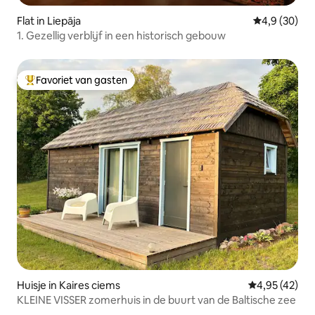
Flat in Liepāja
Gemiddelde b
4,9 (30)
1. Gezellig verblijf in een historisch gebouw
Favoriet van gasten
Topfavoriet van gasten
Huisje in Kaires ciems
Gemiddelde be
4,95 (42)
KLEINE VISSER zomerhuis in de buurt van de Baltische zee