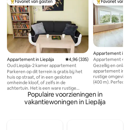
Favoriet van gasten
Favoriet van g
Topfavoriet van gasten
Topfavoriet van 
Appartement in Li
Appartement 400 
Appartement in Liepāja
Gemiddelde beoordeling van 4,9
4,96 (335)
strand
Gezellig en onlan
Oud Liepāja-2 kamer appartement
appartement in e
Parkeren op dit terrein is gratis bij het
rustige omgeving 
huis op straat, of in een gesloten
(400 m). Perfecte
omheinde kloof, of zelfs in de
van een rustgeven
achtertuin. Het is een ware rustige
Liepaja te verkenn
Populaire voorzieningen in
zeehaven, iedereen die in stilte staat en
authentieke witte
wil ontspannen in de stad tussen de zee
vakantiewoningen in Liepāja
appartement is go
en het meer, dat verbonden is met het
wat je nodig hebt 
kanaal. Ik verwacht en breng gasten
Het is ook gunstig
door van tevoren akkoord te gaan met
minuten lopen van
de aankomsttijd. Het appartement
Central Park, cultu
bevindt zich op de eerste verdieping,