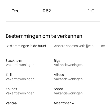
Dec
€ 52
1°C
Bestemmingen om te verkennen
Bestemmingen in de buurt
Andere soorten verblijven
Bes
Stockholm
Riga
Vakantiewoningen
Vakantiewoningen
Tallinn
Vilnius
Vakantiewoningen
Vakantiewoningen
Kaunas
Sopot
Vakantiewoningen
Vakantiewoningen
Vantaa
Meer tonen