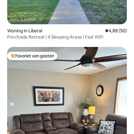
Woning in Liberal
Gemiddelde be
4,88 (50)
Porchside Retreat | 4 Sleeping Areas | Fast WiFi
Favoriet van gasten
Topfavoriet van gasten