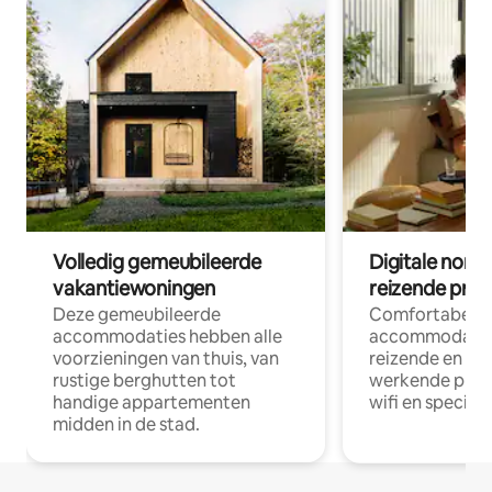
Volledig gemeubileerde
Digitale nom
vakantiewoningen
reizende prof
Deze gemeubileerde
Comfortabele
accommodaties hebben alle
accommodatie
voorzieningen van thuis, van
reizende en op
rustige berghutten tot
werkende profe
handige appartementen
wifi en special
midden in de stad.