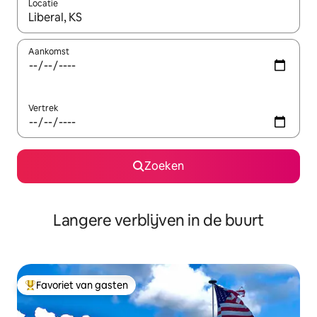
Locatie
Wanneer er resultaten beschikbaar zijn, maak je een keuze met 
Aankomst
Vertrek
Zoeken
Langere verblijven in de buurt
Favoriet van gasten
Topfavoriet van gasten