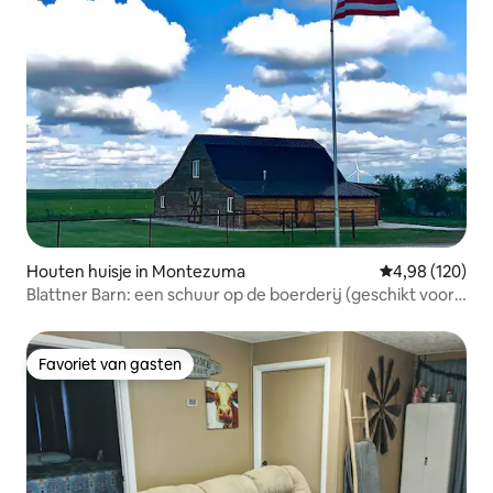
Houten huisje in Montezuma
Gemiddelde beo
4,98 (120)
Blattner Barn: een schuur op de boerderij (geschikt voor
1-11 personen)
Favoriet van gasten
Favoriet van gasten