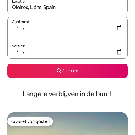
Locatie
Wanneer er resultaten beschikbaar zijn, maak je een keuze met 
Aankomst
Vertrek
Zoeken
Langere verblijven in de buurt
Favoriet van gasten
Favoriet van gasten