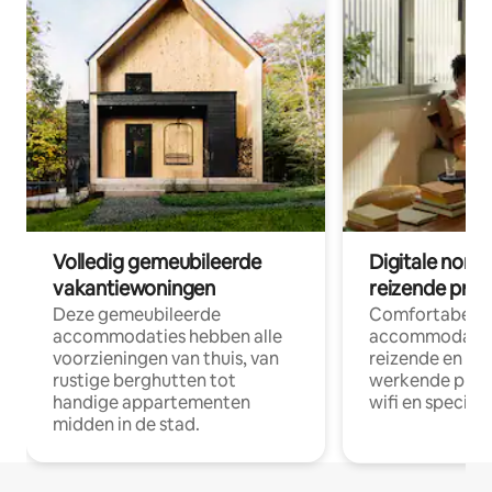
Volledig gemeubileerde
Digitale nom
vakantiewoningen
reizende prof
Deze gemeubileerde
Comfortabele
accommodaties hebben alle
accommodatie
voorzieningen van thuis, van
reizende en op
rustige berghutten tot
werkende profe
handige appartementen
wifi en special
midden in de stad.