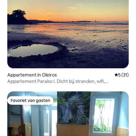
Appartement in Oleiros
Gemiddeld
5 (31)
Appartement Paraíso I. Dicht bij stranden, wifi,
parkeerplaats
Favoriet van gasten
Favoriet van gasten