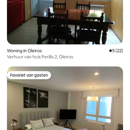
Woning in Oleiros
Gemiddelde
5 (22)
Verhuur van huis Perillo 2, Oleiros
Favoriet van gasten
Favoriet van gasten