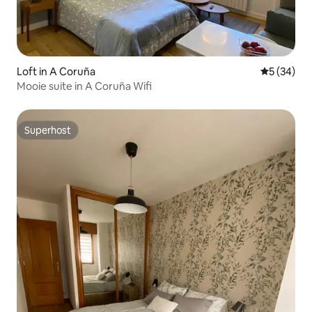
Loft in A Coruña
Gemiddelde
5 (34)
Mooie suite in A Coruña Wifi
Superhost
Superhost