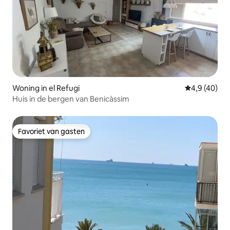
Woning in el Refugi
Gemiddelde b
4,9 (40)
Huis in de bergen van Benicàssim
Favoriet van gasten
Favoriet van gasten