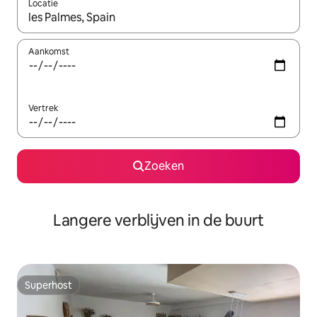
Locatie
Wanneer er resultaten beschikbaar zijn, maak je een keuze met 
Aankomst
Vertrek
Zoeken
Langere verblijven in de buurt
Superhost
Superhost