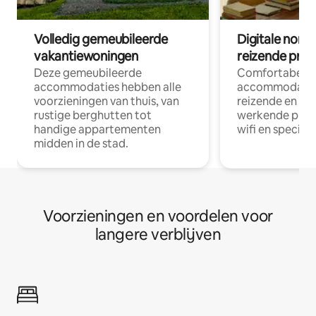
Volledig gemeubileerde
Digitale nom
vakantiewoningen
reizende prof
Deze gemeubileerde
Comfortabele
accommodaties hebben alle
accommodatie
voorzieningen van thuis, van
reizende en op
rustige berghutten tot
werkende profe
handige appartementen
wifi en special
midden in de stad.
Voorzieningen en voordelen voor
langere verblijven