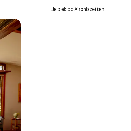
Je plek op Airbnb zetten
en of swipen.