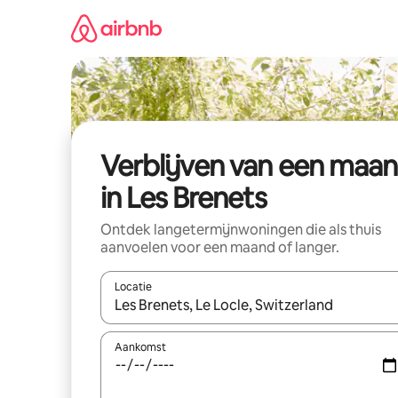
Ga
direct
naar
inhoud
Verblijven van een maa
in Les Brenets
Ontdek langetermijnwoningen die als thuis
aanvoelen voor een maand of langer.
Locatie
Wanneer er resultaten beschikbaar zijn, maak je 
Aankomst