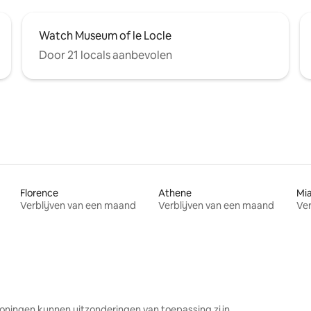
Watch Museum of le Locle
Door 21 locals aanbevolen
Florence
Athene
Mi
Verblijven van een maand
Verblijven van een maand
Ver
oningen kunnen uitzonderingen van toepassing zijn.