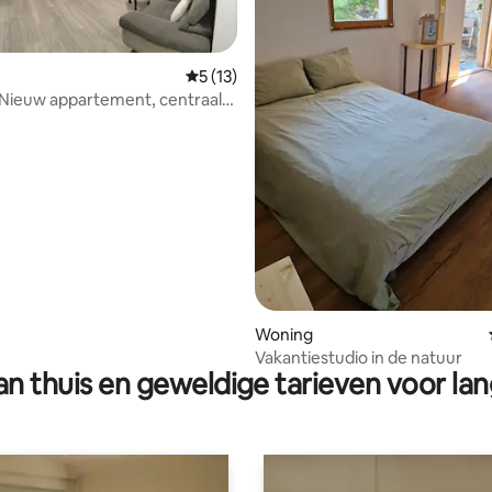
 van 4,82 op 5, 238 recensies
Gemiddelde beoordeling van 5 op 5, 13 r
5 (13)
 Nieuw appartement, centraal-
Woning
Vakantiestudio in de natuur
n thuis en geweldige tarieven voor lan