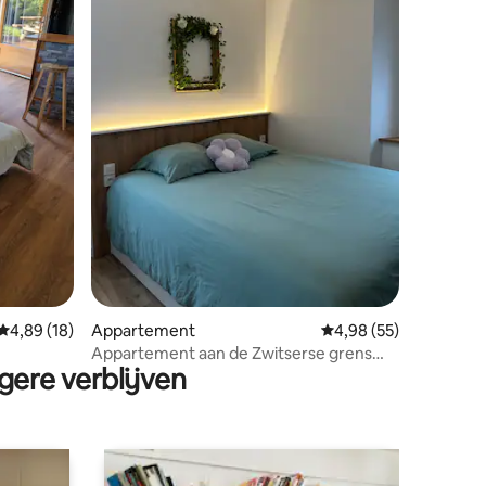
ecensies
Gemiddelde beoordeling van 4,89 op 5, 18 recensies
4,89 (18)
Appartement
Gemiddelde beoordelin
4,98 (55)
Appartement aan de Zwitserse grens
gere verblijven
+parking