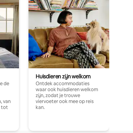
Huisdieren zijn welkom
e de
Ontdek accommodaties
waar ook huisdieren welkom
zijn, zodat je trouwe
, van
viervoeter ook mee op reis
 tot
kan.