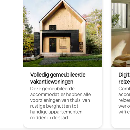
Volledig gemeubileerde
Digi
vakantiewoningen
reiz
Deze gemeubileerde
Comf
accommodaties hebben alle
acco
voorzieningen van thuis, van
reize
rustige berghutten tot
werke
handige appartementen
wifi 
midden in de stad.