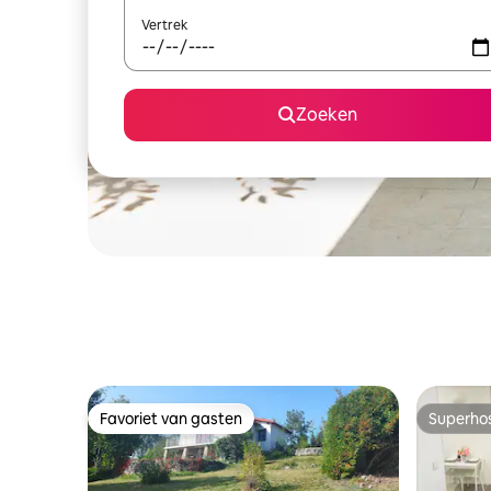
Vertrek
Zoeken
Favoriet van gasten
Superho
Favoriet van gasten
Superho