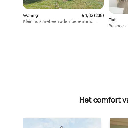
Woning
Gemiddelde beoordeling
4,82 (238)
Flat
Klein huis met een adembenemend
Balance -
uitzicht op de Doubs
Le Locle
Het comfort va