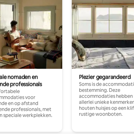
tale nomaden en
Plezier gegarandeerd
ende professionals
Soms is de accommodati
bestemming. Deze
ortabele
accommodaties hebben
mmodaties voor
allerlei unieke kenmerken
nde en op afstand
houten huisjes op een klif
nde professionals, met
rustige woonboten.
en speciale werkplekken.