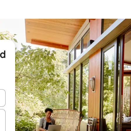
nd
een keuze met je de pijltjestoetsen omhoog en omlaag, óf door te tikk