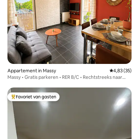
Appartement in Massy
Gemiddelde be
4,83 (35)
Massy • Gratis parkeren • RER B/C • Rechtstreeks naar
Parijs
Favoriet van gasten
Topfavoriet van gasten