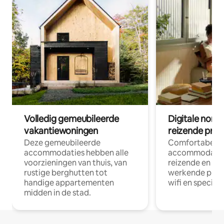
Volledig gemeubileerde
Digitale nom
vakantiewoningen
reizende prof
Deze gemeubileerde
Comfortabele
accommodaties hebben alle
accommodatie
voorzieningen van thuis, van
reizende en op
rustige berghutten tot
werkende profe
handige appartementen
wifi en special
midden in de stad.