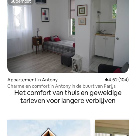
Superhost
Superhost
Appartement in Antony
Gemiddelde beo
4,62 (104)
Charme en comfort in Antony in de buurt van Parijs
Het comfort van thuis en geweldige
tarieven voor langere verblijven