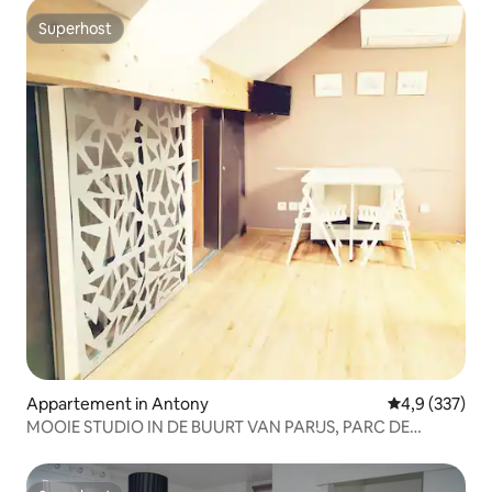
Superhost
Superhost
Appartement in Antony
Gemiddelde be
4,9 (337)
MOOIE STUDIO IN DE BUURT VAN PARIJS, PARC DE
SCEAUX