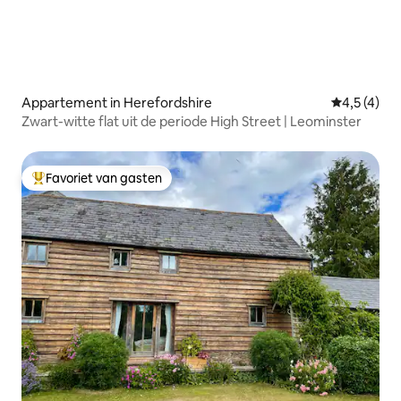
Appartement in Herefordshire
Gemiddelde
4,5 (4)
Zwart-witte flat uit de periode High Street | Leominster
Favoriet van gasten
Topfavoriet van gasten