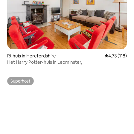
Rijhuis in Herefordshire
Gemiddelde be
4,73 (118)
Het Harry Potter-huis in Leominster,
Superhost
Superhost