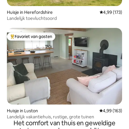
Huisje in Herefordshire
Gemiddelde beo
4,99 (173)
Landelijk toevluchtsoord
Favoriet van gasten
Topfavoriet van gasten
Huisje in Luston
Gemiddelde beo
4,99 (163)
Landelijk vakantiehuis, rustige, grote tuinen
Het comfort van thuis en geweldige