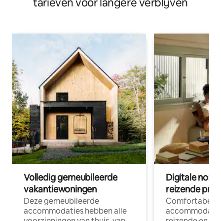
tarieven voor langere verblijven
Volledig gemeubileerde
Digitale nom
vakantiewoningen
reizende prof
Deze gemeubileerde
Comfortabele
accommodaties hebben alle
accommodatie
voorzieningen van thuis, van
reizende en op