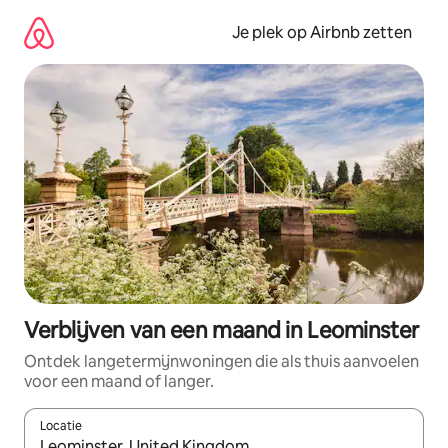
Ga
direct
Je plek op Airbnb zetten
naar
inhoud
Verblijven van een maand in Leominster
Ontdek langetermijnwoningen die als thuis aanvoelen
voor een maand of langer.
Locatie
Wanneer er resultaten beschikbaar zijn, maak je een keuze met 