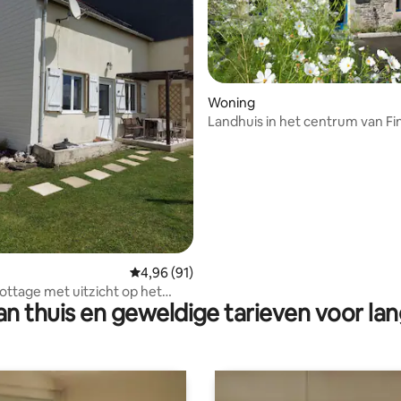
Woning
Landhuis in het centrum van Fi
ing van 4,5 op 5, 4 recensies
Gemiddelde beoordeling van 4,96 op 5, 91 r
4,96 (91)
ttage met uitzicht op het
n thuis en geweldige tarieven voor lan
d