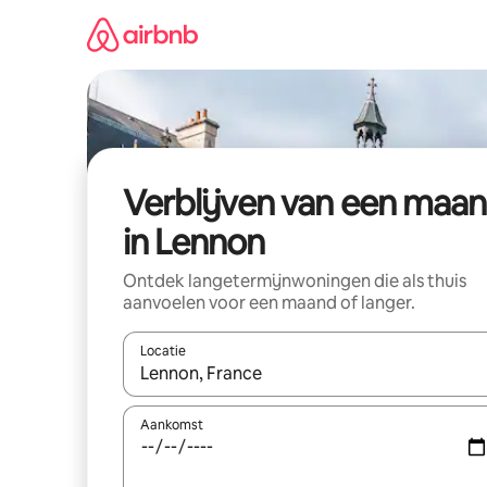
Ga
direct
naar
inhoud
Verblijven van een maa
in Lennon
Ontdek langetermijnwoningen die als thuis
aanvoelen voor een maand of langer.
Locatie
Wanneer er resultaten beschikbaar zijn, maak je 
Aankomst