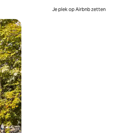
Je plek op Airbnb zetten
en of swipen.