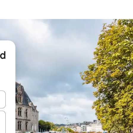
nd
een keuze met je de pijltjestoetsen omhoog en omlaag, óf door te tikk