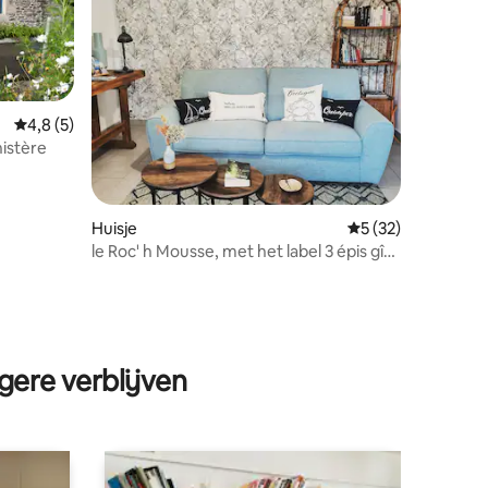
Gemiddelde beoordeling van 4,8 op 5, 5 recensies
4,8 (5)
nistère
Huisje
Gemiddelde beoord
5 (32)
le Roc' h Mousse, met het label 3 épis gîte
de France
ecensies
gere verblijven