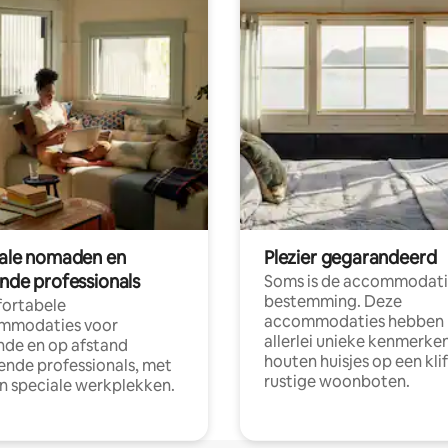
tale nomaden en
Plezier gegarandeerd
ende professionals
Soms is de accommodati
bestemming. Deze
ortabele
accommodaties hebben
mmodaties voor
allerlei unieke kenmerken
nde en op afstand
houten huisjes op een klif
nde professionals, met
rustige woonboten.
en speciale werkplekken.