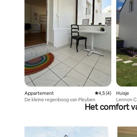
Appartement
Gemiddelde beoordel
4,5 (4)
Huisje
De kleine regenboog van Pleyben
Lennon Co
Het comfort va
plattelan