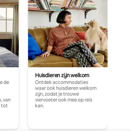
Huisdieren zijn welkom
e de
Ontdek accommodaties
waar ook huisdieren welkom
zijn, zodat je trouwe
, van
viervoeter ook mee op reis
 tot
kan.