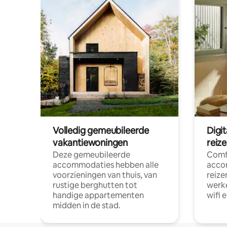
Volledig gemeubileerde
Digi
vakantiewoningen
reiz
Deze gemeubileerde
Comf
accommodaties hebben alle
acco
voorzieningen van thuis, van
reize
rustige berghutten tot
werke
handige appartementen
wifi 
midden in de stad.