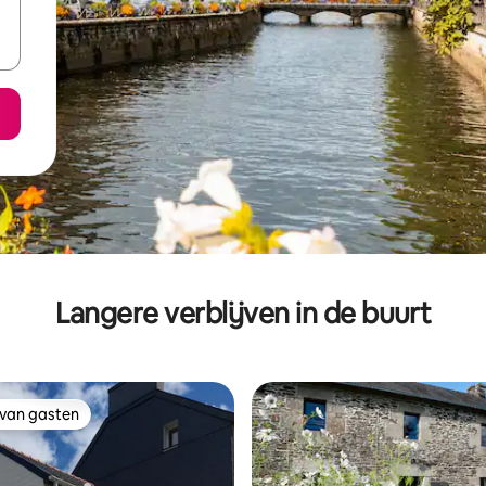
Langere verblijven in de buurt
 van gasten
 van gasten