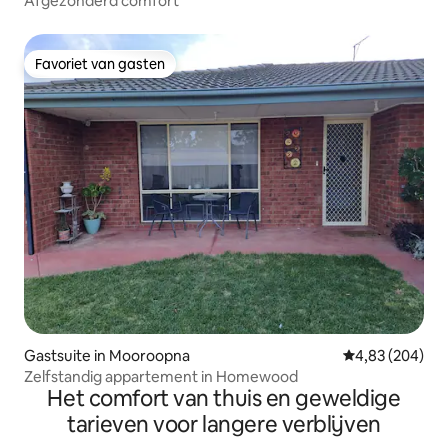
Afgezonderd comfort
Favoriet van gasten
Favoriet van gasten
Gastsuite in Mooroopna
Gemiddelde beo
4,83 (204)
Zelfstandig appartement in Homewood
Het comfort van thuis en geweldige
tarieven voor langere verblijven