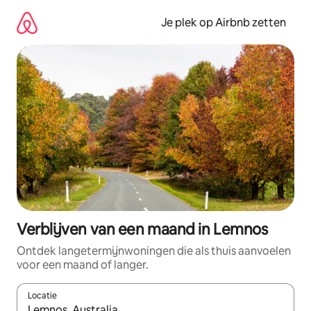
Ga
direct
Je plek op Airbnb zetten
naar
inhoud
Verblijven van een maand in Lemnos
Ontdek langetermijnwoningen die als thuis aanvoelen
voor een maand of langer.
Locatie
Wanneer er resultaten beschikbaar zijn, maak je een keuze met 