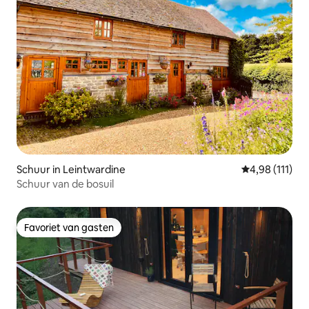
Schuur in Leintwardine
Gemiddelde be
4,98 (111)
Schuur van de bosuil
Favoriet van gasten
Favoriet van gasten