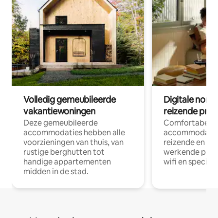
Volledig gemeubileerde
Digitale nom
vakantiewoningen
reizende prof
Deze gemeubileerde
Comfortabele
accommodaties hebben alle
accommodatie
voorzieningen van thuis, van
reizende en op
rustige berghutten tot
werkende profe
handige appartementen
wifi en special
midden in de stad.