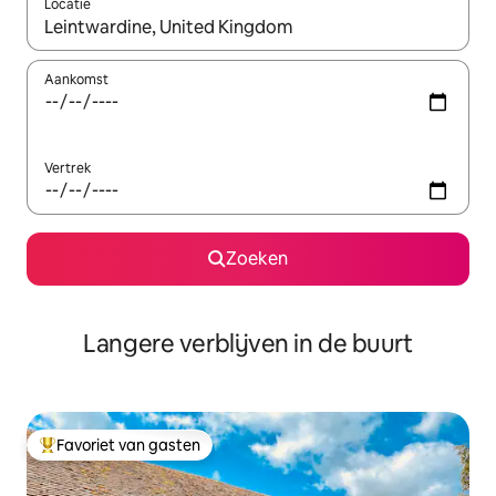
Locatie
Wanneer er resultaten beschikbaar zijn, maak je een keuze met 
Aankomst
Vertrek
Zoeken
Langere verblijven in de buurt
Favoriet van gasten
Topfavoriet van gasten