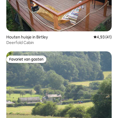
Houten huisje in Birtley
Gemiddelde b
4,93 (41)
Deerfold Cabin
Favoriet van gasten
Favoriet van gasten