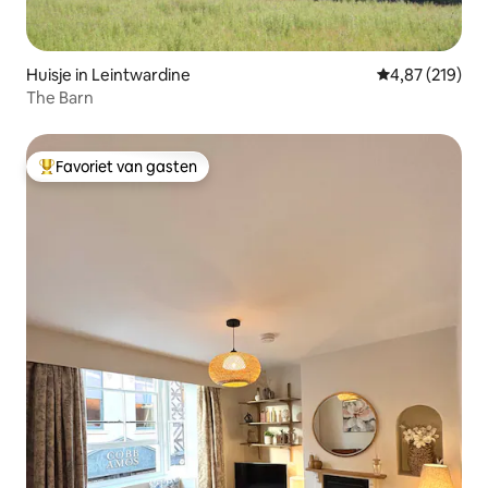
Huisje in Leintwardine
Gemiddelde beo
4,87 (219)
The Barn
Favoriet van gasten
Topfavoriet van gasten