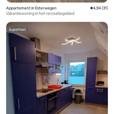
Appartement in Esterwegen
Gemiddelde be
4,94 (31)
Vakantiewoning in het recreatiegebied
Superhost
Superhost