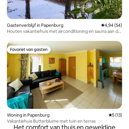
Gastenverblijf in Papenburg
Gemiddelde be
4,94 (54)
Houten vakantiehuis met airconditioning en sauna aan de
vijver
Favoriet van gasten
Favoriet van gasten
Woning in Papenburg
Gemiddeld
5 (13)
Vakantiehuis Butterblume met tuin en terras
Het comfort van thuis en geweldige