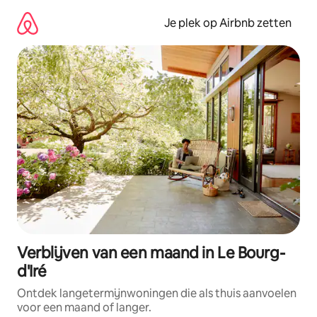
Ga
direct
Je plek op Airbnb zetten
naar
inhoud
Verblijven van een maand in Le Bourg-
d'Iré
Ontdek langetermijnwoningen die als thuis aanvoelen
voor een maand of langer.