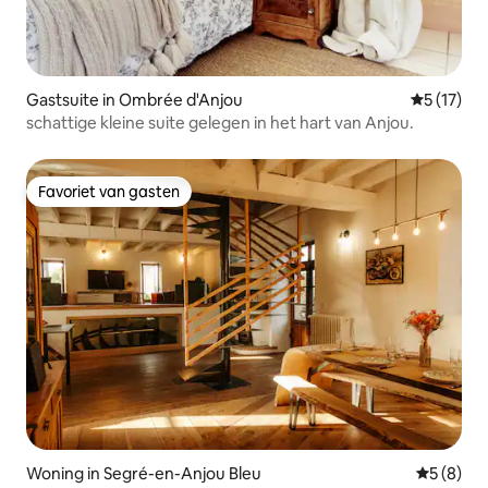
Gastsuite in Ombrée d'Anjou
Gemiddeld
5 (17)
schattige kleine suite gelegen in het hart van Anjou.
Favoriet van gasten
Favoriet van gasten
Woning in Segré-en-Anjou Bleu
Gemiddeld
5 (8)