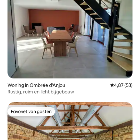
Woning in Ombrée d'Anjou
Gemiddelde be
4,87 (53)
Rustig, ruim en licht bijgebouw
Favoriet van gasten
Favoriet van gasten