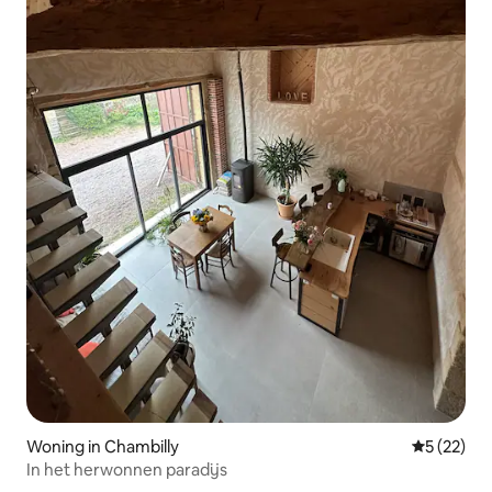
Woning in Chambilly
Gemiddelde
5 (22)
In het herwonnen paradijs