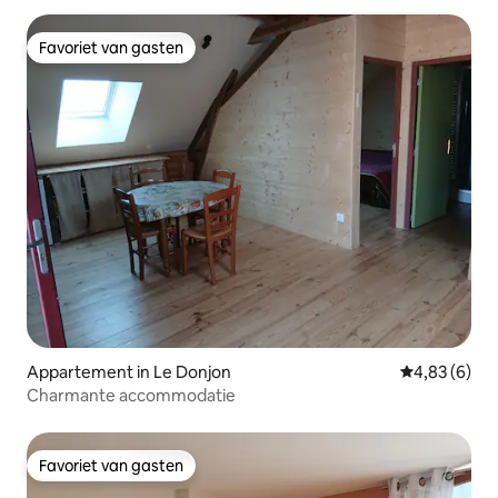
Favoriet van gasten
Favoriet van gasten
Appartement in Le Donjon
Gemiddelde b
4,83 (6)
Charmante accommodatie
Favoriet van gasten
Favoriet van gasten