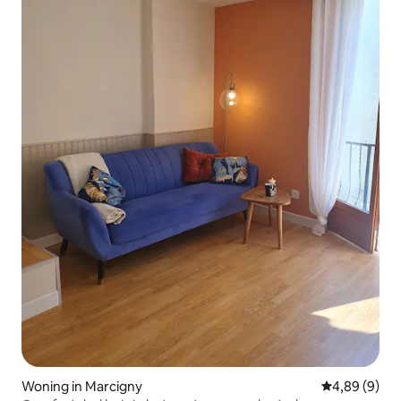
Woning in Marcigny
Gemiddelde b
4,89 (9)