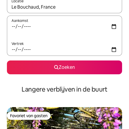
Locatie
Wanneer er resultaten beschikbaar zijn, maak je een keuze met 
Aankomst
Vertrek
Zoeken
Langere verblijven in de buurt
Favoriet van gasten
Favoriet van gasten