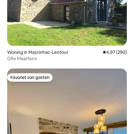
Woning in Mayrinhac-Lentour
Gemiddelde beo
4,97 (290)
Gîte Maartens
Favoriet van gasten
Favoriet van gasten