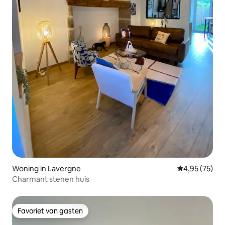
Woning in Lavergne
Gemiddelde be
4,95 (75)
Charmant stenen huis
Favoriet van gasten
Favoriet van gasten