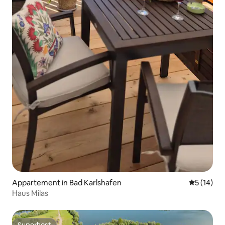
Appartement in Bad Karlshafen
Gemiddelde
5 (14)
Haus Milas