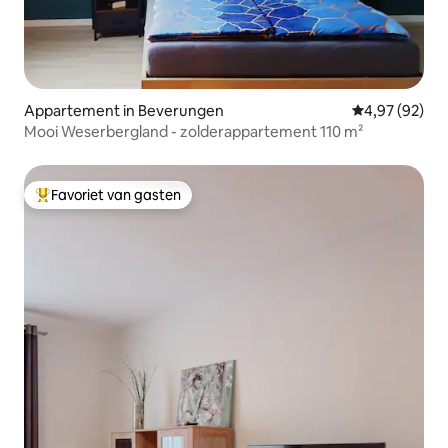
Appartement in Beverungen
Gemiddelde be
4,97 (92)
Mooi Weserbergland - zolderappartement 110 m²
Favoriet van gasten
Topfavoriet van gasten