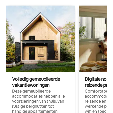
Volledig gemeubileerde
Digitale nom
vakantiewoningen
reizende prof
Deze gemeubileerde
Comfortabele
accommodaties hebben alle
accommodatie
voorzieningen van thuis, van
reizende en op
rustige berghutten tot
werkende profe
handige appartementen
wifi en special