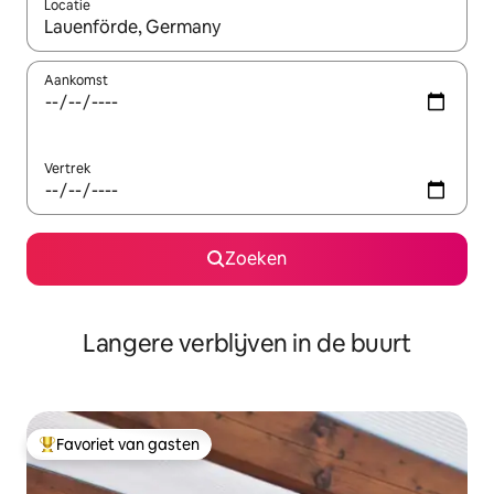
Locatie
Wanneer er resultaten beschikbaar zijn, maak je een keuze met 
Aankomst
Vertrek
Zoeken
Langere verblijven in de buurt
Favoriet van gasten
Topfavoriet van gasten