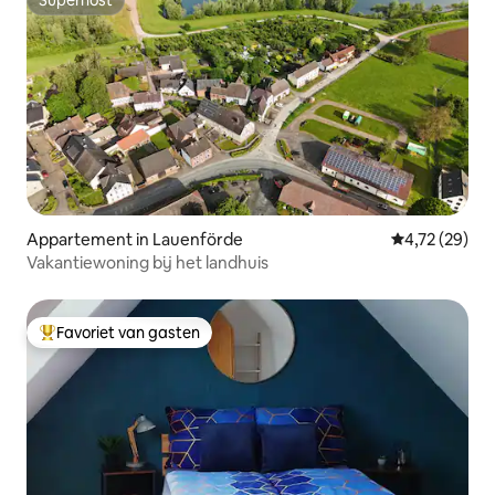
Superhost
Superhost
Appartement in Lauenförde
Gemiddelde be
4,72 (29)
Vakantiewoning bij het landhuis
Favoriet van gasten
Topfavoriet van gasten