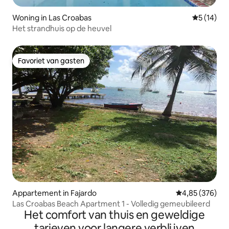
Woning in Las Croabas
Gemiddelde
5 (14)
Het strandhuis op de heuvel
Favoriet van gasten
Favoriet van gasten
Appartement in Fajardo
Gemiddelde beo
4,85 (376)
Las Croabas Beach Apartment 1 - Volledig gemeubileerd
Het comfort van thuis en geweldige
tarieven voor langere verblijven