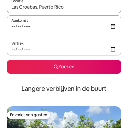
Locatie
Wanneer er resultaten beschikbaar zijn, maak je een keuze met 
Aankomst
Vertrek
Zoeken
Langere verblijven in de buurt
Favoriet van gasten
Favoriet van gasten