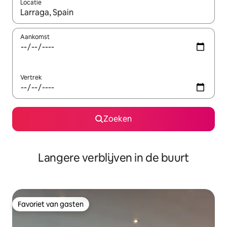
Locatie
Wanneer er resultaten beschikbaar zijn, maak je een keuze met 
Aankomst
Vertrek
Zoeken
Langere verblijven in de buurt
Favoriet van gasten
Favoriet van gasten