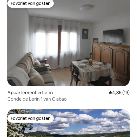
Favoriet van gasten
Favoriet van gasten
Appartement in Lerín
Gemiddelde be
4,85 (13)
Conde de Lerín 1 van Clabao
Favoriet van gasten
Favoriet van gasten