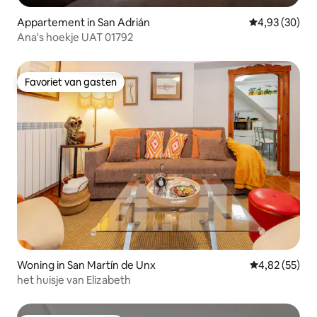
Appartement in San Adrián
Gemiddelde be
4,93 (30)
Ana's hoekje UAT 01792
Favoriet van gasten
Favoriet van gasten
Woning in San Martín de Unx
Gemiddelde be
4,82 (55)
het huisje van Elizabeth