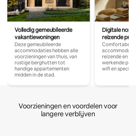
Volledig gemeubileerde
Digitale nom
vakantiewoningen
reizende prof
Deze gemeubileerde
Comfortabele
accommodaties hebben alle
accommodatie
voorzieningen van thuis, van
reizende en op
rustige berghutten tot
werkende profe
handige appartementen
wifi en special
midden in de stad.
Voorzieningen en voordelen voor
langere verblijven