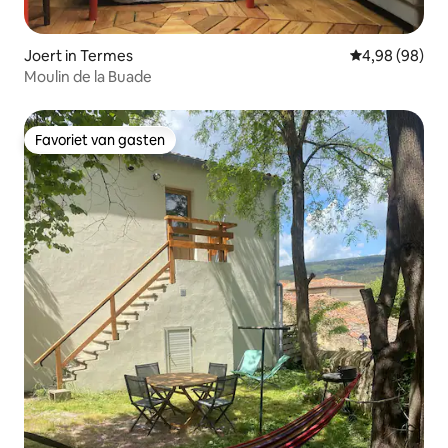
Joert in Termes
Gemiddelde be
4,98 (98)
Moulin de la Buade
Favoriet van gasten
Favoriet van gasten