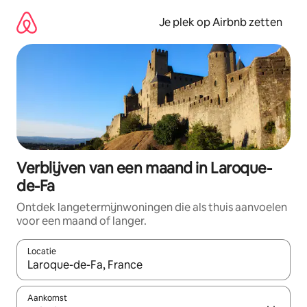
Ga
direct
Je plek op Airbnb zetten
naar
inhoud
Verblijven van een maand in Laroque-
de-Fa
Ontdek langetermijnwoningen die als thuis aanvoelen
voor een maand of langer.
Locatie
Wanneer er resultaten beschikbaar zijn, maak je een keuze met 
Aankomst