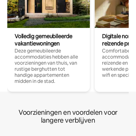
Volledig gemeubileerde
Digitale nom
vakantiewoningen
reizende prof
Deze gemeubileerde
Comfortabele
accommodaties hebben alle
accommodatie
voorzieningen van thuis, van
reizende en op
rustige berghutten tot
werkende profe
handige appartementen
wifi en special
midden in de stad.
Voorzieningen en voordelen voor
langere verblijven