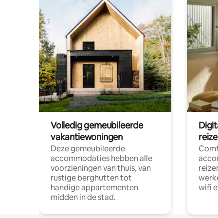
Volledig gemeubileerde
Digi
vakantiewoningen
reiz
Deze gemeubileerde
Comf
accommodaties hebben alle
acco
voorzieningen van thuis, van
reize
rustige berghutten tot
werke
handige appartementen
wifi 
midden in de stad.