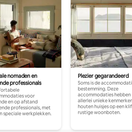
tale nomaden en
Plezier gegarandeerd
ende professionals
Soms is de accommodati
bestemming. Deze
ortabele
accommodaties hebben
mmodaties voor
allerlei unieke kenmerken
nde en op afstand
houten huisjes op een klif
nde professionals, met
rustige woonboten.
en speciale werkplekken.