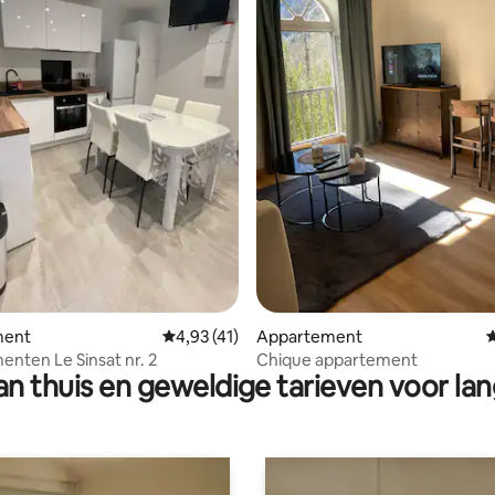
ling van 5 op 5, 43 recensies
ment
Gemiddelde beoordeling van 4,93 op 5, 41 r
4,93 (41)
Appartement
G
nten Le Sinsat nr. 2
Chique appartement
n thuis en geweldige tarieven voor lan