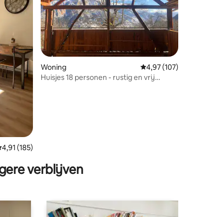
Woning
Gemiddelde beoordeling
4,97 (107)
Huisjes 18 personen - rustig en vrij
uitzicht
ecensies
emiddelde beoordeling van 4,91 op 5, 185 recensies
4,91 (185)
gere verblijven