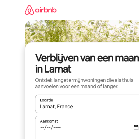
Ga
direct
naar
inhoud
Verblijven van een maa
in Larnat
Ontdek langetermijnwoningen die als thuis
aanvoelen voor een maand of langer.
Locatie
Wanneer er resultaten beschikbaar zijn, maak je 
Aankomst