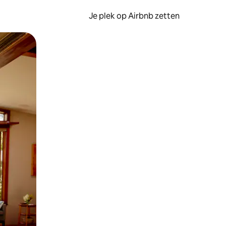
Je plek op Airbnb zetten
en of swipen.