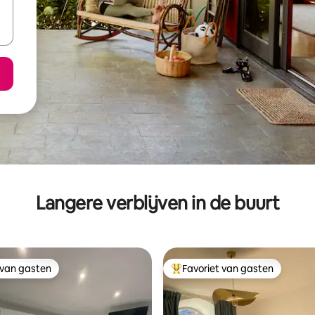
Langere verblijven in de buurt
 van gasten
Favoriet van gasten
 van gasten
Topfavoriet van gasten