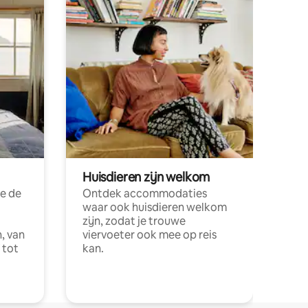
Huisdieren zijn welkom
e de
Ontdek accommodaties
waar ook huisdieren welkom
zijn, zodat je trouwe
, van
viervoeter ook mee op reis
 tot
kan.