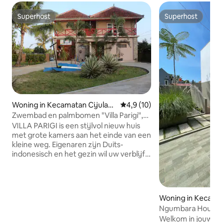
Superhost
Superhost
Superhost
Superhost
Woning in Kecamatan Cijulan
Gemiddelde beoordeling van 4
4,9 (10)
g
Zwembad en palmbomen "Villa Parigi",
huis
VILLA PARIGI is een stijlvol nieuw huis
met grote kamers aan het einde van een
kleine weg. Eigenaren zijn Duits-
indonesisch en het gezin wil uw verblijf
zo comfortabel mogelijk maken. Je
hoeft je nooit te vervelen als je over het
terrein loopt en het traditionele leven in
de nabijgelegen 'kampong' ontdekt. De
Woning in Kecam
oceaan is dichtbij, het zwembad nodigt
ubumi
Ngumbara House
uit om plezier te hebben of je gewoon te
Welkom in jouw rustige ui
ontspannen, te lezen of een heerlijke