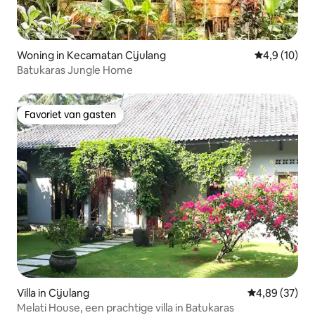
Woning in Kecamatan Cijulang
Gemiddelde b
4,9 (10)
Batukaras Jungle Home
Favoriet van gasten
Favoriet van gasten
Villa in Cijulang
Gemiddelde be
4,89 (37)
Melati House, een prachtige villa in Batukaras