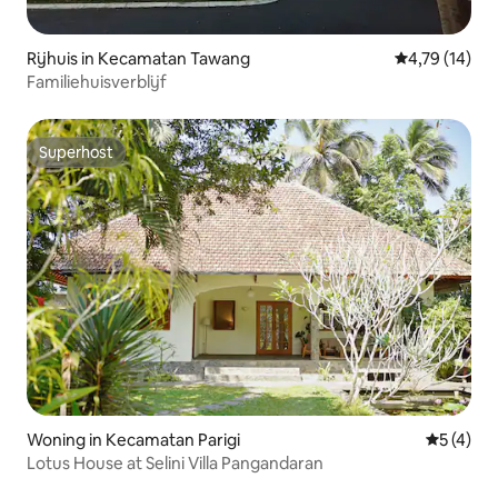
Rijhuis in Kecamatan Tawang
Gemiddelde be
4,79 (14)
Familiehuisverblijf
Superhost
Superhost
Woning in Kecamatan Parigi
Gemiddeld
5 (4)
Lotus House at Selini Villa Pangandaran