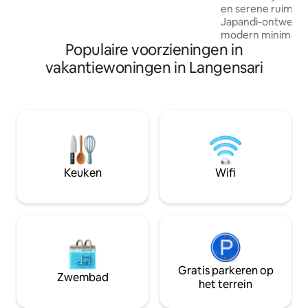
en serene ruimte 
vismaaltijd te nuttigen in het restaurant
Japandi-ontwerp,
ernaast. Ons huis zal je thuis weg van
modern minimalis
huis zijn! "Geniet van de zonnige kant
Populaire voorzieningen in
warmte. Geniet v
van je vakantie".
zen-sfeer die je u
vakantiewoningen in Langensari
ontspannen en je 
Met voldoende ru
ontspannen, is he
gezinnen die sam
rustige doorvoerst
Of je hier nu bent
geliefden of een 
tussenstop, deze r
Keuken
Wifi
ontsnapping aan d
Gratis parkeren op
Zwembad
het terrein