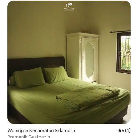
Woning in Kecamatan Sidamulih
Gemiddeld
5 (4)
Pramanik Gastgezin