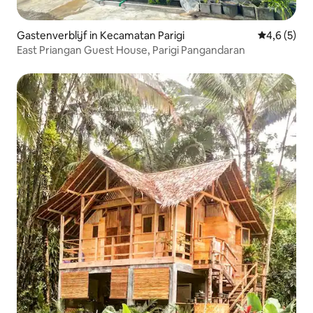
Gastenverblijf in Kecamatan Parigi
Gemiddelde 
4,6 (5)
East Priangan Guest House, Parigi Pangandaran