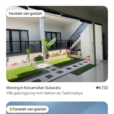
Favoriet van gasten
Favoriet van gasten
Woning in Kecamatan Sukaratu
Gemiddeld
5 (12)
Villa galunggung met dakterras Tasikmalaya
Favoriet van gasten
Topfavoriet van gasten