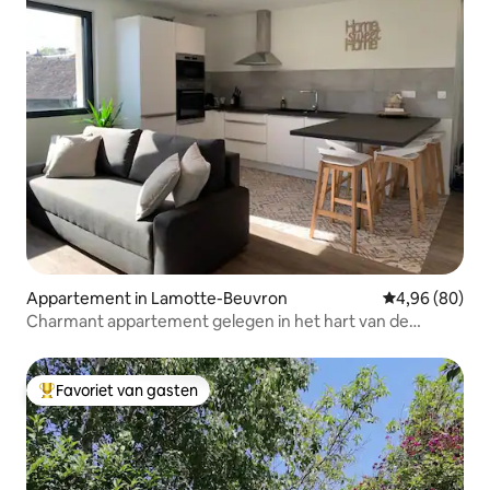
Appartement in Lamotte-Beuvron
Gemiddelde be
4,96 (80)
Charmant appartement gelegen in het hart van de
Sologne
Favoriet van gasten
Topfavoriet van gasten