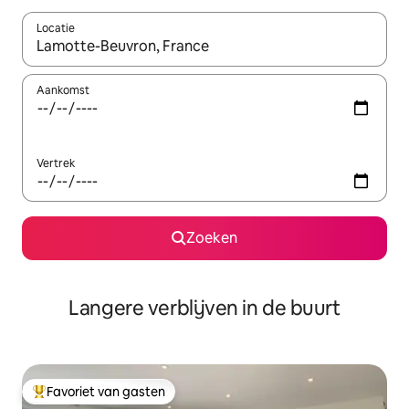
Locatie
Wanneer er resultaten beschikbaar zijn, maak je een keuze met 
Aankomst
Vertrek
Zoeken
Langere verblijven in de buurt
Favoriet van gasten
Topfavoriet van gasten