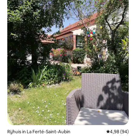
Rijhuis in La Ferté-Saint-Aubin
Gemiddelde be
4,98 (94)