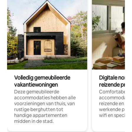
Volledig gemeubileerde
Digitale nom
vakantiewoningen
reizende prof
Deze gemeubileerde
Comfortabele
accommodaties hebben alle
accommodatie
voorzieningen van thuis, van
reizende en op
rustige berghutten tot
werkende profe
handige appartementen
wifi en special
midden in de stad.