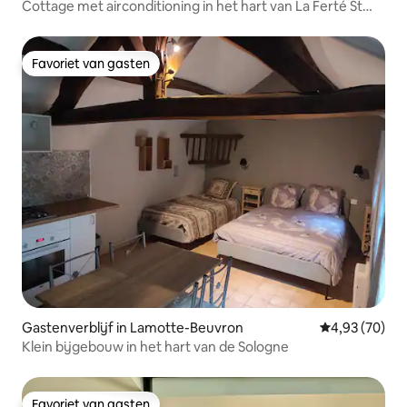
Cottage met airconditioning in het hart van La Ferté St
Aubin
Favoriet van gasten
Favoriet van gasten
Gastenverblijf in Lamotte-Beuvron
Gemiddelde be
4,93 (70)
Klein bijgebouw in het hart van de Sologne
Favoriet van gasten