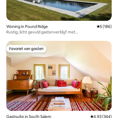
Woning in Pound Ridge
Gemiddelde 
5 (186)
Rustig, licht gevuld gastenverblijf met
zoutwaterzwembad/sauna
Favoriet van gasten
Favoriet van gasten
Gastsuite in South Salem
Gemiddelde beo
4,93 (344)