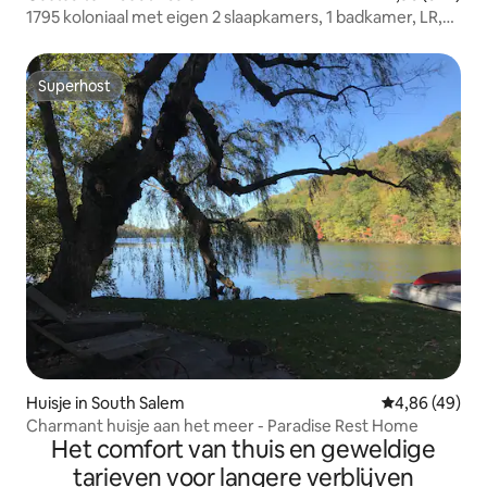
1795 koloniaal met eigen 2 slaapkamers, 1 badkamer, LR,
Kit apt
Superhost
Superhost
Huisje in South Salem
Gemiddelde be
4,86 (49)
Charmant huisje aan het meer - Paradise Rest Home
Het comfort van thuis en geweldige
tarieven voor langere verblijven