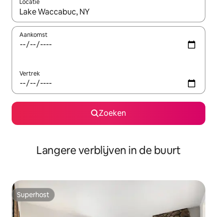
Locatie
Wanneer er resultaten beschikbaar zijn, maak je een keuze met 
Aankomst
Vertrek
Zoeken
Langere verblijven in de buurt
Superhost
Superhost