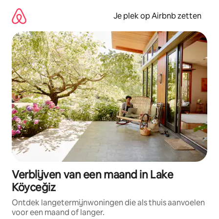
Ga
direct
Je plek op Airbnb zetten
naar
inhoud
Verblijven van een maand in Lake
Köyceğiz
Ontdek langetermijnwoningen die als thuis aanvoelen
voor een maand of langer.