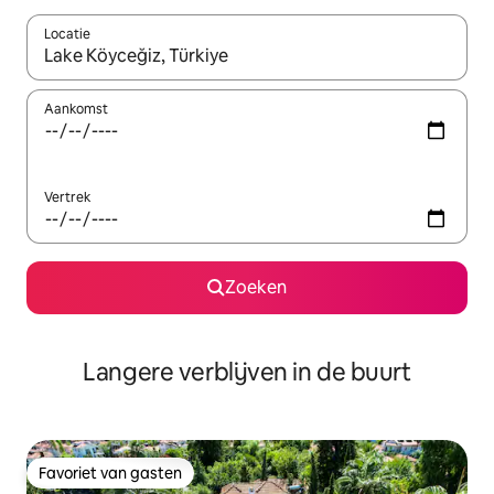
Locatie
Wanneer er resultaten beschikbaar zijn, maak je een keuze met 
Aankomst
Vertrek
Zoeken
Langere verblijven in de buurt
Favoriet van gasten
Favoriet van gasten