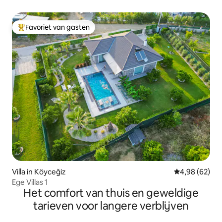
Favoriet van gasten
Topfavoriet van gasten
Villa in Köyceğiz
Gemiddelde be
4,98 (62)
Ege Villas 1
Het comfort van thuis en geweldige
tarieven voor langere verblijven