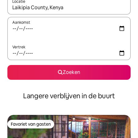
Locatie
Wanneer er resultaten beschikbaar zijn, maak je een keuze met 
Aankomst
Vertrek
Zoeken
Langere verblijven in de buurt
Favoriet van gasten
Favoriet van gasten