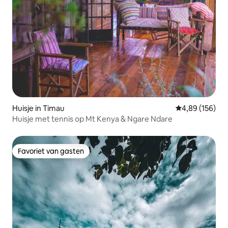
Huisje in Timau
Gemiddelde beo
4,89 (156)
Huisje met tennis op Mt Kenya & Ngare Ndare
Favoriet van gasten
Favoriet van gasten