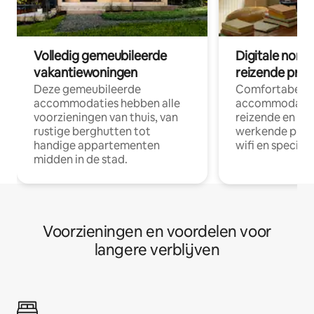
Volledig gemeubileerde
Digitale nom
vakantiewoningen
reizende prof
Deze gemeubileerde
Comfortabele
accommodaties hebben alle
accommodatie
voorzieningen van thuis, van
reizende en op
rustige berghutten tot
werkende profe
handige appartementen
wifi en special
midden in de stad.
Voorzieningen en voordelen voor
langere verblijven