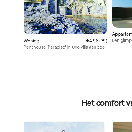
Apparte
Een glimp 
Woning
Gemiddelde beoordelin
4,96 (79)
Portofino
Penthouse 'Paradiso' in luxe villa aan zee
Het comfort va