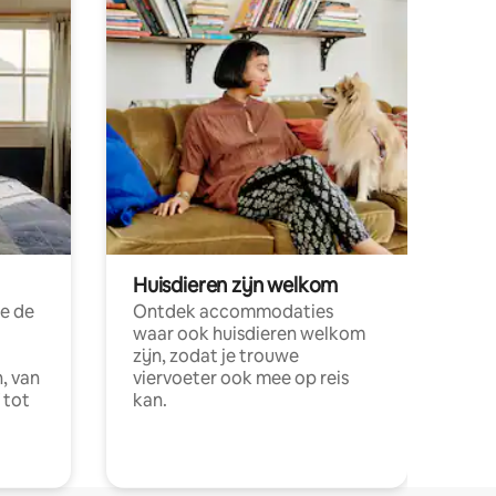
Huisdieren zijn welkom
e de
Ontdek accommodaties
waar ook huisdieren welkom
zijn, zodat je trouwe
, van
viervoeter ook mee op reis
 tot
kan.