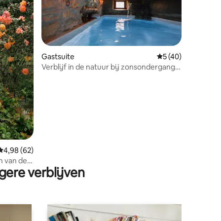
Gastsuite
Gemiddelde beoorde
5 (40)
ecensies
Verblijf in de natuur bij zonsondergang •
Binnen- en buitenzwembaden
Gemiddelde beoordeling van 4,98 op 5, 62 recensies
4,98 (62)
n van de
gere verblijven