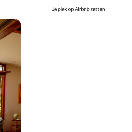
Je plek op Airbnb zetten
en of swipen.