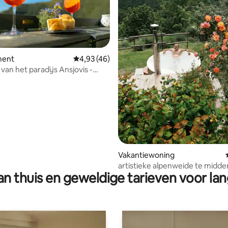
ment
Gemiddelde beoordeling van 4,93 op 5, 46 r
4,93 (46)
van het paradijs Ansjovis -
g van 4,96 op 5, 79 recensies
 naar Genua
Vakantiewoning
artistieke alpenweide te midde
n thuis en geweldige tarieven voor lan
wilde natuur