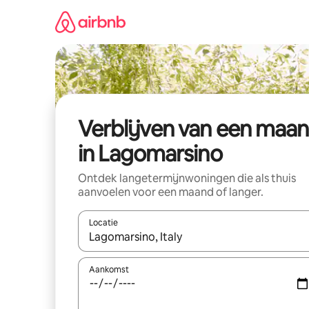
Ga
direct
naar
inhoud
Verblijven van een maa
in Lagomarsino
Ontdek langetermijnwoningen die als thuis
aanvoelen voor een maand of langer.
Locatie
Wanneer er resultaten beschikbaar zijn, maak je 
Aankomst