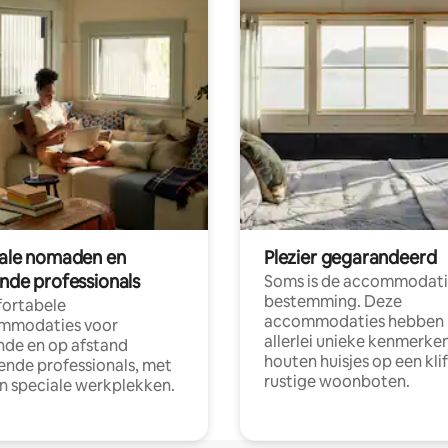
tale nomaden en
Plezier gegarandeerd
ende professionals
Soms is de accommodati
bestemming. Deze
ortabele
accommodaties hebben
mmodaties voor
allerlei unieke kenmerken
nde en op afstand
houten huisjes op een klif
nde professionals, met
rustige woonboten.
en speciale werkplekken.