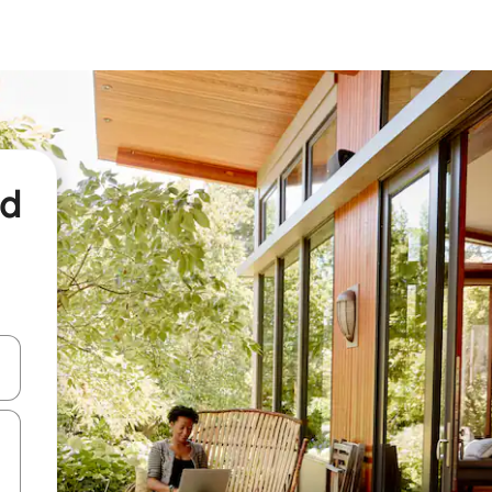
nd
een keuze met je de pijltjestoetsen omhoog en omlaag, óf door te tikk