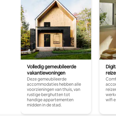
Volledig gemeubileerde
Digi
vakantiewoningen
reiz
Deze gemeubileerde
Comf
accommodaties hebben alle
acco
voorzieningen van thuis, van
reize
rustige berghutten tot
werke
handige appartementen
wifi 
midden in de stad.